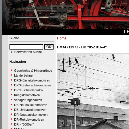
Suche
Home
BMAG 11972 - DB "052 916-4"
zur erweiterten Suche
Navigation
Geschichte & Hintergründe
Länderbahnen
DRG-Einheitslokomotiven
DRG-Zahnradlokomotiven
DRG-Schmalspurlok.
Kriegslokomotiven
Verlagerungsbauten
DB-Neubaulokomotiven
DB-Umbaulokomotiven
DR-Neubaulokomotiven
DR-Rekolokomotiven
DR - "6000er"