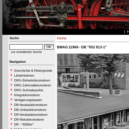
Suche
Home
BMAG 11969 - DB "052 913-1"
zur erweiterten Suche
Navigation
Geschichte & Hintergründe
Länderbahnen
DRG-Einheitslokomotiven
DRG-Zahnradlokomotiven
DRG-Schmalspurlok.
Kriegslokomotiven
Verlagerungsbauten
DB-Neubaulokomotiven
DB-Umbaulokomotiven
DR-Neubaulokomotiven
DR-Rekolokomotiven
DR - "6000er"