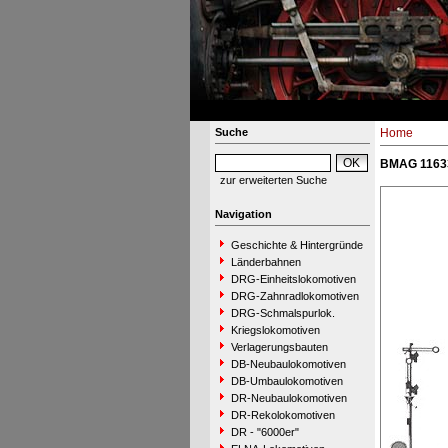
Suche
Home
BMAG 11633
zur erweiterten Suche
Navigation
Geschichte & Hintergründe
Länderbahnen
DRG-Einheitslokomotiven
DRG-Zahnradlokomotiven
DRG-Schmalspurlok.
Kriegslokomotiven
Verlagerungsbauten
DB-Neubaulokomotiven
DB-Umbaulokomotiven
DR-Neubaulokomotiven
DR-Rekolokomotiven
DR - "6000er"