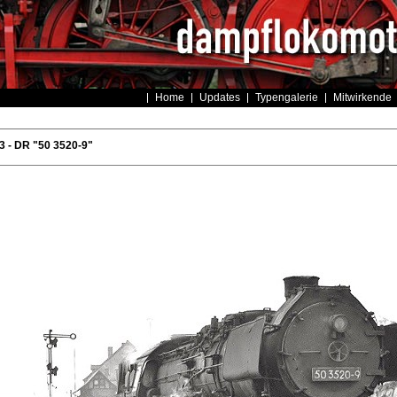
Home
Updates
Typengalerie
Mitwirkende
 - DR "50 3520-9"