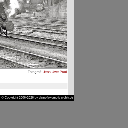
Fotograf:
Jens-Uwe Paul
© Copyright 2006-2026 by dampflokomotivarchiv.de