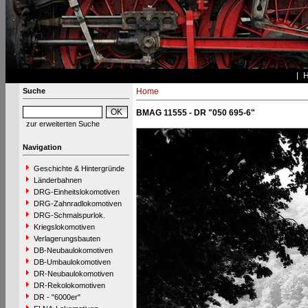
Suche
Home
BMAG 11555 - DR "050 695-6"
zur erweiterten Suche
Navigation
Geschichte & Hintergründe
Länderbahnen
DRG-Einheitslokomotiven
DRG-Zahnradlokomotiven
DRG-Schmalspurlok.
Kriegslokomotiven
Verlagerungsbauten
DB-Neubaulokomotiven
DB-Umbaulokomotiven
DR-Neubaulokomotiven
DR-Rekolokomotiven
DR - "6000er"