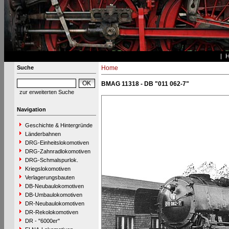
Suche
Home
BMAG 11318 - DB "011 062-7"
zur erweiterten Suche
Navigation
Geschichte & Hintergründe
Länderbahnen
DRG-Einheitslokomotiven
DRG-Zahnradlokomotiven
DRG-Schmalspurlok.
Kriegslokomotiven
Verlagerungsbauten
DB-Neubaulokomotiven
DB-Umbaulokomotiven
DR-Neubaulokomotiven
DR-Rekolokomotiven
DR - "6000er"