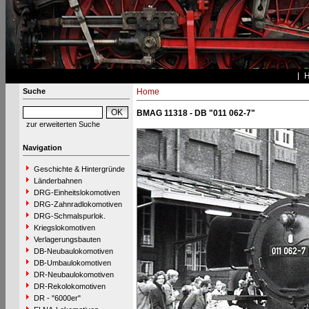
Suche
Home
BMAG 11318 - DB "011 062-7"
zur erweiterten Suche
Navigation
Geschichte & Hintergründe
Länderbahnen
DRG-Einheitslokomotiven
DRG-Zahnradlokomotiven
DRG-Schmalspurlok.
Kriegslokomotiven
Verlagerungsbauten
DB-Neubaulokomotiven
DB-Umbaulokomotiven
DR-Neubaulokomotiven
DR-Rekolokomotiven
DR - "6000er"