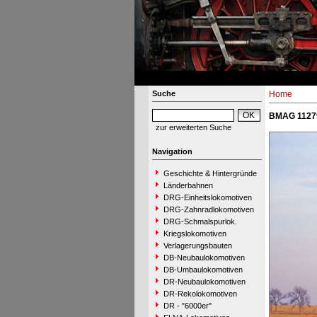
Suche
Home
BMAG 11279
zur erweiterten Suche
Navigation
Geschichte & Hintergründe
Länderbahnen
DRG-Einheitslokomotiven
DRG-Zahnradlokomotiven
DRG-Schmalspurlok.
Kriegslokomotiven
Verlagerungsbauten
DB-Neubaulokomotiven
DB-Umbaulokomotiven
DR-Neubaulokomotiven
DR-Rekolokomotiven
DR - "6000er"