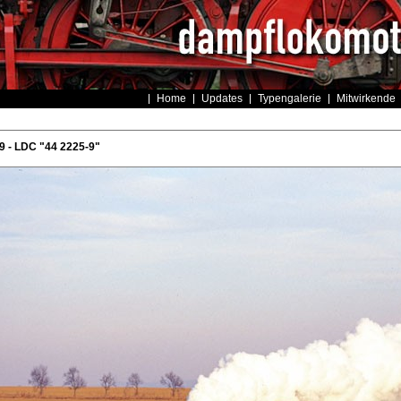
Home
Updates
Typengalerie
Mitwirkende
 - LDC "44 2225-9"