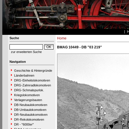
Suche
Home
BMAG 10449 - DB "03 219"
zur erweiterten Suche
Navigation
Geschichte & Hintergründe
Länderbahnen
DRG-Einheitslokomotiven
DRG-Zahnradlokomotiven
DRG-Schmalspurlok.
Kriegslokomotiven
Verlagerungsbauten
DB-Neubaulokomotiven
DB-Umbaulokomotiven
DR-Neubaulokomotiven
DR-Rekolokomotiven
DR - "6000er"