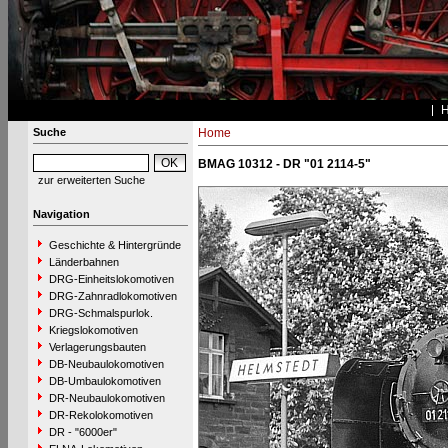
Suche
Home
BMAG 10312 - DR "01 2114-5"
zur erweiterten Suche
Navigation
Geschichte & Hintergründe
Länderbahnen
DRG-Einheitslokomotiven
DRG-Zahnradlokomotiven
DRG-Schmalspurlok.
Kriegslokomotiven
Verlagerungsbauten
DB-Neubaulokomotiven
DB-Umbaulokomotiven
DR-Neubaulokomotiven
DR-Rekolokomotiven
DR - "6000er"