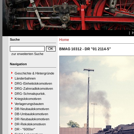
Suche
Home
BMAG 10312 - DR "01 2114-5"
zur erweiterten Suche
Navigation
Geschichte & Hintergründe
Länderbahnen
DRG-Einheitslokomotiven
DRG-Zahnradlokomotiven
DRG-Schmalspurlok.
Kriegslokomotiven
Verlagerungsbauten
DB-Neubaulokomotiven
DB-Umbaulokomotiven
DR-Neubaulokomotiven
DR-Rekolokomotiven
DR - "6000er"