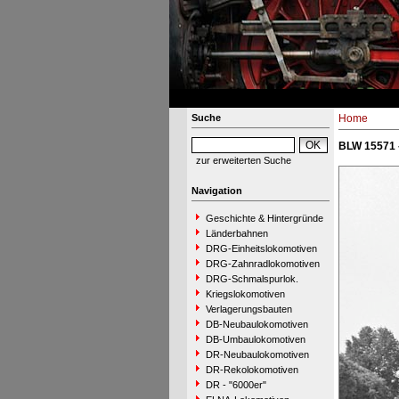
Suche
Home
BLW 15571 
zur erweiterten Suche
Navigation
Geschichte & Hintergründe
Länderbahnen
DRG-Einheitslokomotiven
DRG-Zahnradlokomotiven
DRG-Schmalspurlok.
Kriegslokomotiven
Verlagerungsbauten
DB-Neubaulokomotiven
DB-Umbaulokomotiven
DR-Neubaulokomotiven
DR-Rekolokomotiven
DR - "6000er"