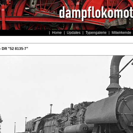
Home
Updates
Typengalerie
Mitwirkende
- DR "52 8135-7"