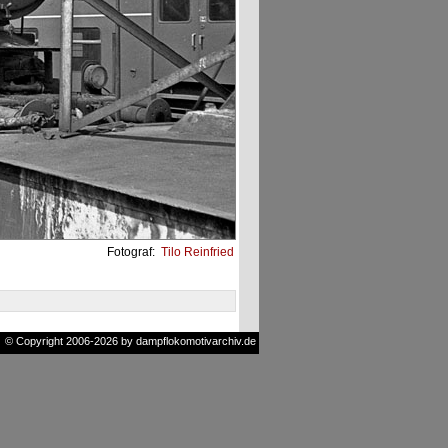
Fotograf:
Tilo Reinfried
© Copyright 2006-2026 by dampflokomotivarchiv.de