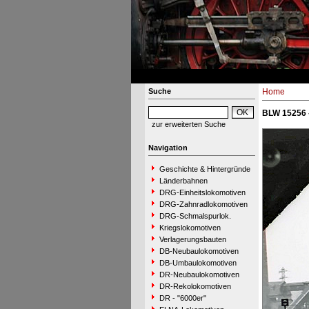
Suche
Home
BLW 15256 
zur erweiterten Suche
Navigation
Geschichte & Hintergründe
Länderbahnen
DRG-Einheitslokomotiven
DRG-Zahnradlokomotiven
DRG-Schmalspurlok.
Kriegslokomotiven
Verlagerungsbauten
DB-Neubaulokomotiven
DB-Umbaulokomotiven
DR-Neubaulokomotiven
DR-Rekolokomotiven
DR - "6000er"