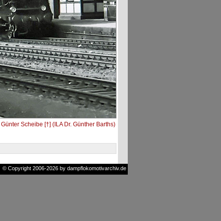
Günter Scheibe [†] (ILA Dr. Günther Barths)
© Copyright 2006-2026 by dampflokomotivarchiv.de