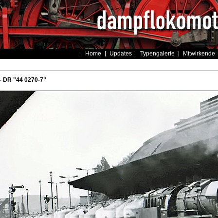
Home
Updates
Typengalerie
Mitwirkende
- DR "44 0270-7"