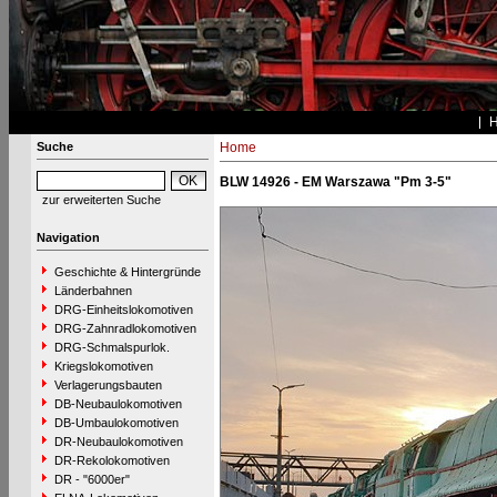
Suche
Home
BLW 14926 - EM Warszawa "Pm 3-5"
zur erweiterten Suche
Navigation
Geschichte & Hintergründe
Länderbahnen
DRG-Einheitslokomotiven
DRG-Zahnradlokomotiven
DRG-Schmalspurlok.
Kriegslokomotiven
Verlagerungsbauten
DB-Neubaulokomotiven
DB-Umbaulokomotiven
DR-Neubaulokomotiven
DR-Rekolokomotiven
DR - "6000er"