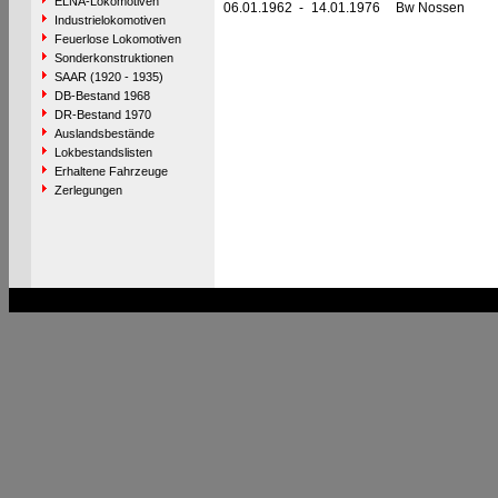
ELNA-Lokomotiven
06.01.1962
-
14.01.1976
Bw Nossen
Industrielokomotiven
Feuerlose Lokomotiven
Sonderkonstruktionen
SAAR (1920 - 1935)
DB-Bestand 1968
DR-Bestand 1970
Auslandsbestände
Lokbestandslisten
Erhaltene Fahrzeuge
Zerlegungen