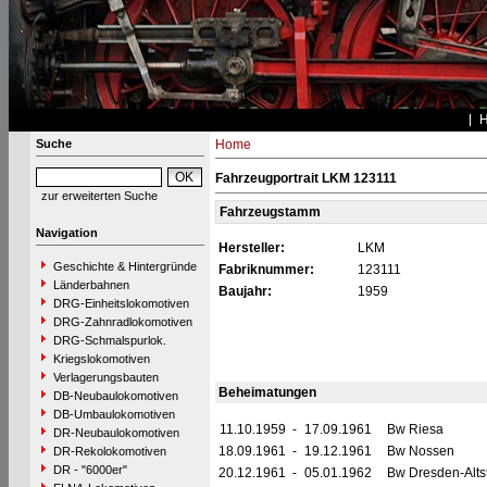
Suche
Home
Fahrzeugportrait LKM 123111
zur erweiterten Suche
Fahrzeugstamm
Navigation
Hersteller:
LKM
Geschichte & Hintergründe
Fabriknummer:
123111
Länderbahnen
Baujahr:
1959
DRG-Einheitslokomotiven
DRG-Zahnradlokomotiven
DRG-Schmalspurlok.
Kriegslokomotiven
Verlagerungsbauten
Beheimatungen
DB-Neubaulokomotiven
DB-Umbaulokomotiven
11.10.1959
-
17.09.1961
Bw Riesa
DR-Neubaulokomotiven
18.09.1961
-
19.12.1961
Bw Nossen
DR-Rekolokomotiven
DR - "6000er"
20.12.1961
-
05.01.1962
Bw Dresden-Alts