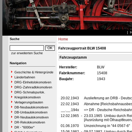
Suche
Home
Fahrzeugportrait BLW 15408
zur erweiterten Suche
Fahrzeugstamm
Navigation
Hersteller:
BLW
Geschichte & Hintergründe
Fabriknummer:
15408
Länderbahnen
Baujahr:
1943
DRG-Einheitslokomotiven
DRG-Zahnradlokomotiven
DRG-Schmalspurlok.
Kriegslokomotiven
20.02.1943
Auslieferung an DRB - Deuts
Verlagerungsbauten
22.02.1943
Abnahme [Reichsbahnausbes
DB-Neubaulokomotiven
__.__.194x
=> DR - Deutsche Reichsbahn
DB-Umbaulokomotiven
12.02.1965
-
23.03.1965 Umbau durch Re
DR-Neubaulokomotiven
[Ausrüstung mit Ölhauptfeuer
DR-Rekolokomotiven
01.06.1970
Umzeichnung in "44 0567-6"
DR - "6000er"
15.06.1982
-
09.07.1982 Umbau durch Re