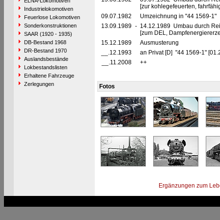
ELNA-Lokomotiven
[zur kohlegefeuerten, fahrfäh
Industrielokomotiven
09.07.1982
Umzeichnung in "44 1569-1"
Feuerlose Lokomotiven
Sonderkonstruktionen
13.09.1989
-
14.12.1989 Umbau durch Re
[zum DEL, Dampfenergiererze
SAAR (1920 - 1935)
DB-Bestand 1968
15.12.1989
Ausmusterung
DR-Bestand 1970
__.12.1993
an Privat [D] "44 1569-1" [01.
Auslandsbestände
__.11.2008
++
Lokbestandslisten
Erhaltene Fahrzeuge
Zerlegungen
Fotos
Ergänzungen zum Leb