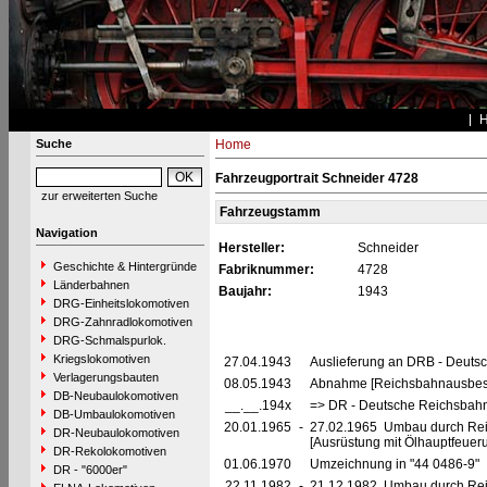
Suche
Home
Fahrzeugportrait Schneider 4728
zur erweiterten Suche
Fahrzeugstamm
Navigation
Hersteller:
Schneider
Geschichte & Hintergründe
Fabriknummer:
4728
Länderbahnen
Baujahr:
1943
DRG-Einheitslokomotiven
DRG-Zahnradlokomotiven
DRG-Schmalspurlok.
Kriegslokomotiven
27.04.1943
Auslieferung an DRB - Deuts
Verlagerungsbauten
08.05.1943
Abnahme [Reichsbahnausbess
DB-Neubaulokomotiven
__.__.194x
=> DR - Deutsche Reichsbahn
DB-Umbaulokomotiven
20.01.1965
-
27.02.1965 Umbau durch Re
DR-Neubaulokomotiven
[Ausrüstung mit Ölhauptfeuer
DR-Rekolokomotiven
01.06.1970
Umzeichnung in "44 0486-9"
DR - "6000er"
22.11.1982
-
21.12.1982 Umbau durch Re