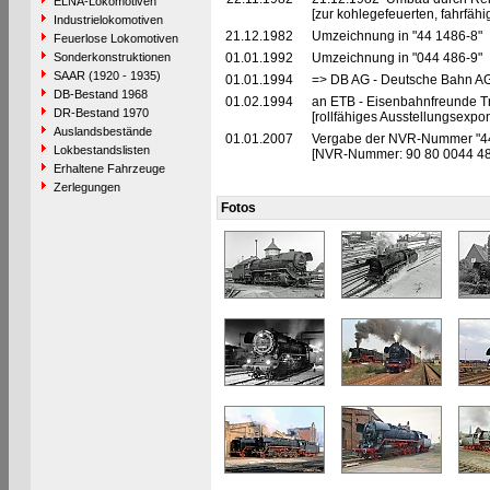
ELNA-Lokomotiven
[zur kohlegefeuerten, fahrfä
Industrielokomotiven
21.12.1982
Umzeichnung in "44 1486-8"
Feuerlose Lokomotiven
Sonderkonstruktionen
01.01.1992
Umzeichnung in "044 486-9"
SAAR (1920 - 1935)
01.01.1994
=> DB AG - Deutsche Bahn AG,
DB-Bestand 1968
01.02.1994
an ETB - Eisenbahnfreunde Tra
DR-Bestand 1970
[rollfähiges Ausstellungsexp
Auslandsbestände
01.01.2007
Vergabe der NVR-Nummer "4
Lokbestandslisten
[NVR-Nummer: 90 80 0044 4
Erhaltene Fahrzeuge
Zerlegungen
Fotos