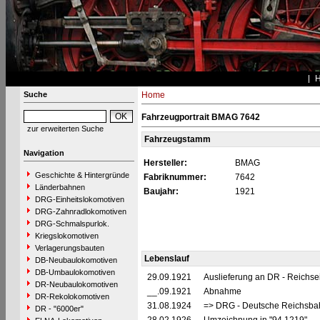
Suche
Home
Fahrzeugportrait BMAG 7642
zur erweiterten Suche
Fahrzeugstamm
Navigation
Hersteller:
BMAG
Geschichte & Hintergründe
Fabriknummer:
7642
Länderbahnen
Baujahr:
1921
DRG-Einheitslokomotiven
DRG-Zahnradlokomotiven
DRG-Schmalspurlok.
Kriegslokomotiven
Verlagerungsbauten
Lebenslauf
DB-Neubaulokomotiven
DB-Umbaulokomotiven
29.09.1921
Auslieferung an DR - Reichs
DR-Neubaulokomotiven
__.09.1921
Abnahme
DR-Rekolokomotiven
31.08.1924
=> DRG - Deutsche Reichsbah
DR - "6000er"