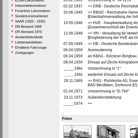
28.02.1926
Umzeichnung in "94 1219"
ELNA-Lokomotiven
Industrielokomotiven
02.02.1937
=> DRB - Deutsche Reichsbah
Feuerlose Lokomotiven
20.08.1945
=> RBGD - Reichsbahn-General
Sonderkonstruktionen
[Eisenbahnverwaltung der brit
SAAR (1920 - 1935)
10.09.1946
=> HVE - Hauptverwaltung de
DB-Bestand 1968
[Zusammenschluß der Eisenba
DR-Bestand 1970
12.09.1948
=> VfV - Verwaltung für Verke
Auslandsbestände
[Eingliederung der HVE als Ha
Lokbestandslisten
07.09.1949
=> DB - Deutsche Bundesbah
Erhaltene Fahrzeuge
06.04.1959
Ausmusterung
Zerlegungen
06.04.1959
an KBAG - Klöckner-Bergbau
06.04.1959
Einsatz auf Zeche Königsbor
__.__.196x
Umzeichnung in "1"
__.__.196x
weiterhin Einsatz auf Zeche 
28.11.1969
=> RAG - Ruhrkohle AG, Esse
BAG Westfalen, Dortmund [D]
01.04.1971
Umzeichnung in "D-794"
23.11.1973
Außerdienststellung
__.__.1974
++
Fotos