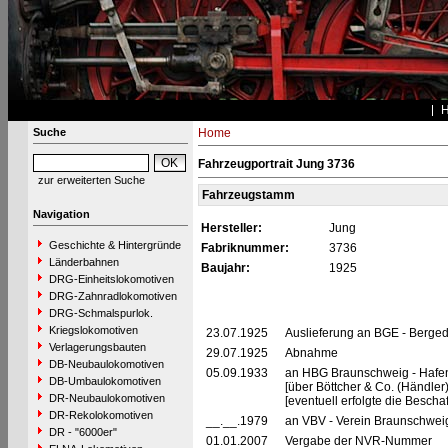
Suche
Home
Fahrzeugportrait Jung 3736
zur erweiterten Suche
Fahrzeugstamm
Navigation
Hersteller:
Jung
Geschichte & Hintergründe
Fabriknummer:
3736
Länderbahnen
Baujahr:
1925
DRG-Einheitslokomotiven
DRG-Zahnradlokomotiven
DRG-Schmalspurlok.
Kriegslokomotiven
23.07.1925
Auslieferung an BGE - Berged
Verlagerungsbauten
29.07.1925
Abnahme
DB-Neubaulokomotiven
05.09.1933
an HBG Braunschweig - Hafen
DB-Umbaulokomotiven
[über Böttcher & Co. (Händler)
DR-Neubaulokomotiven
[eventuell erfolgte die Besc
DR-Rekolokomotiven
__.__.1979
an VBV - Verein Braunschweig
DR - "6000er"
01.01.2007
Vergabe der NVR-Nummer