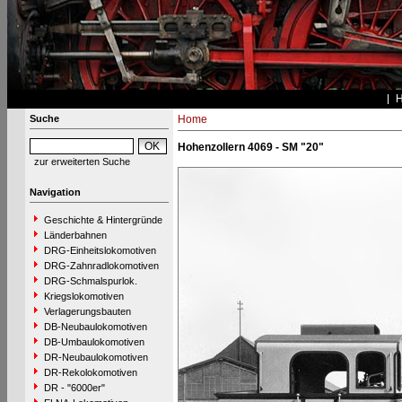
Suche
Home
Hohenzollern 4069 - SM "20"
zur erweiterten Suche
Navigation
Geschichte & Hintergründe
Länderbahnen
DRG-Einheitslokomotiven
DRG-Zahnradlokomotiven
DRG-Schmalspurlok.
Kriegslokomotiven
Verlagerungsbauten
DB-Neubaulokomotiven
DB-Umbaulokomotiven
DR-Neubaulokomotiven
DR-Rekolokomotiven
DR - "6000er"