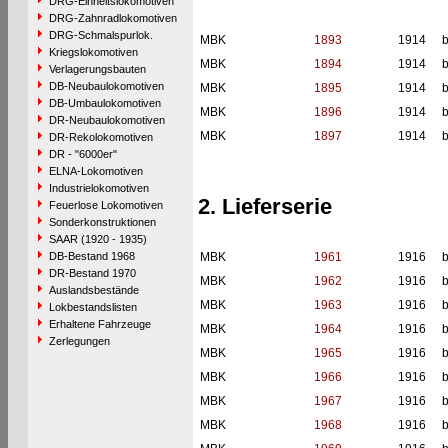
DRG-Einheitslokomotiven
DRG-Zahnradlokomotiven
DRG-Schmalspurlok.
MBK
1893
1914
b
Kriegslokomotiven
MBK
1894
1914
b
Verlagerungsbauten
DB-Neubaulokomotiven
MBK
1895
1914
b
DB-Umbaulokomotiven
MBK
1896
1914
b
DR-Neubaulokomotiven
MBK
1897
1914
b
DR-Rekolokomotiven
DR - "6000er"
ELNA-Lokomotiven
Industrielokomotiven
2. Lieferserie
Feuerlose Lokomotiven
Sonderkonstruktionen
SAAR (1920 - 1935)
DB-Bestand 1968
MBK
1961
1916
b
DR-Bestand 1970
MBK
1962
1916
b
Auslandsbestände
MBK
1963
1916
b
Lokbestandslisten
Erhaltene Fahrzeuge
MBK
1964
1916
b
Zerlegungen
MBK
1965
1916
b
MBK
1966
1916
b
MBK
1967
1916
b
MBK
1968
1916
b