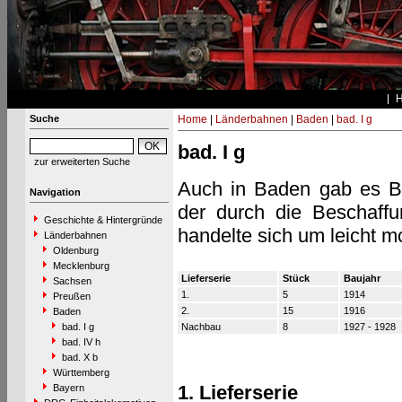
Suche
Home
|
Länderbahnen
|
Baden
|
bad. I g
bad. I g
zur erweiterten Suche
Auch in Baden gab es Be
Navigation
der durch die Beschaff
Geschichte & Hintergründe
handelte sich um leicht m
Länderbahnen
Oldenburg
Mecklenburg
Lieferserie
Stück
Baujahr
Sachsen
1.
5
1914
Preußen
2.
15
1916
Baden
bad. I g
Nachbau
8
1927 - 1928
bad. IV h
bad. X b
Württemberg
1. Lieferserie
Bayern