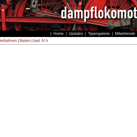
Home
Updates
Typengalerie
Mitwirkende
derbahnen
|
Baden
|
bad. IV h