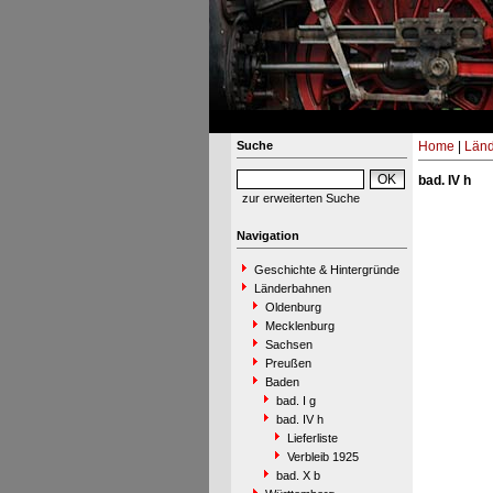
Suche
Home
|
Län
bad. IV h
zur erweiterten Suche
Navigation
Geschichte & Hintergründe
Länderbahnen
Oldenburg
Mecklenburg
Sachsen
Preußen
Baden
bad. I g
bad. IV h
Lieferliste
Verbleib 1925
bad. X b