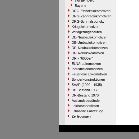
Württemberg
Bayern
DRG-Einheitslokomotiven
DRG-Zahnradlokomotiven
DRG-Schmalspurlok.
Kriegslokomotiven
Verlagerungsbauten
DB-Neubaulokomotiven
DB-Umbaulokomotiven
DR-Neubaulokomotiven
DR-Rekolokomotiven
DR - "6000er"
ELNA-Lokomotiven
Industrielokomotiven
Feuerlose Lokomotiven
Sonderkonstruktionen
SAAR (1920 - 1935)
DB-Bestand 1968
DR-Bestand 1970
Auslandsbestände
Lokbestandslisten
Erhaltene Fahrzeuge
Zerlegungen