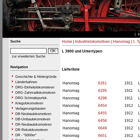
Suche
Home
|
Industrielokomotiven
|
Hanomag
|
1. 
L 3900 und Untertypen
zur erweiterten Suche
Navigation
Lieferliste
Geschichte & Hintergründe
Länderbahnen
Hanomag
6261
1911
L
DRG-Einheitslokomotiven
Hanomag
6295
1911
L
DRG-Zahnradlokomotiven
DRG-Schmalspurlok.
Hanomag
6296
1911
L
Kriegslokomotiven
Hanomag
6454
1912
L
Verlagerungsbauten
Hanomag
6455
1912
L
DB-Neubaulokomotiven
DB-Umbaulokomotiven
Hanomag
6456
1912
L
DR-Neubaulokomotiven
Hanomag
6649
1912
L
DR-Rekolokomotiven
DR - "6000er"
Hanomag
6651
1912
L