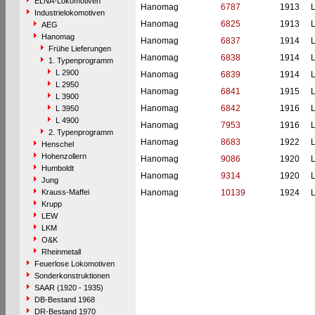
ELNA-Lokomotiven
Hanomag
6787
1913
L
Industrielokomotiven
Hanomag
6825
1913
L
AEG
Hanomag
Hanomag
6837
1914
L
Frühe Lieferungen
Hanomag
6838
1914
L
1. Typenprogramm
L 2900
Hanomag
6839
1914
L
L 2950
Hanomag
6841
1915
L
L 3900
Hanomag
6842
1916
L
L 3950
L 4900
Hanomag
7953
1916
L
2. Typenprogramm
Hanomag
8683
1922
L
Henschel
Hohenzollern
Hanomag
9086
1920
L
Humboldt
Hanomag
9314
1920
L
Jung
Krauss-Maffei
Hanomag
10139
1924
L
Krupp
LEW
LKM
O&K
Rheinmetall
Feuerlose Lokomotiven
Sonderkonstruktionen
SAAR (1920 - 1935)
DB-Bestand 1968
DR-Bestand 1970