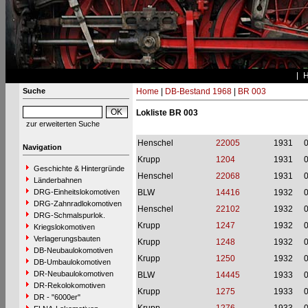
Suche
Home
|
DB-Bestand 1968
|
BR 003
Lokliste BR 003
zur erweiterten Suche
Henschel
22005
1931
Navigation
Krupp
1204
1931
Geschichte & Hintergründe
Henschel
22068
1931
Länderbahnen
DRG-Einheitslokomotiven
BLW
14416
1932
DRG-Zahnradlokomotiven
Henschel
22102
1932
DRG-Schmalspurlok.
Krupp
1247
1932
Kriegslokomotiven
Verlagerungsbauten
Krupp
1248
1932
DB-Neubaulokomotiven
Krupp
1250
1932
DB-Umbaulokomotiven
DR-Neubaulokomotiven
BLW
14445
1933
DR-Rekolokomotiven
Krupp
1275
1933
DR - "6000er"