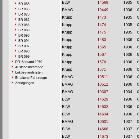
BLW
14569
1935
BR 065
BR 066
BMAG
10449
1936
BR 078
Krupp
1473
1935
BR 082
Krupp
1474
1935
BR 086
BR 089
Krupp
1475
1935
BR 093
Krupp
1483
1936
BR 094
BR 097
Krupp
1565
1936
BR 098
Krupp
1567
1936
BR 099
DR-Bestand 1970
Krupp
1570
1936
Auslandsbestände
Krupp
1571
1936
Lokbestandslisten
BMAG
10511
1936
Erhaltene Fahrzeuge
Zerlegungen
BMAG
10512
1936
BMAG
10307
1934
BLW
14629
1936
BLW
14632
1936
BLW
14634
1936
BMAG
10631
1937
BLW
14668
1937
BLW
14673
1937