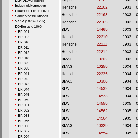
Krupp
1276
1933
ELNA-Lokomotiven
Industrielokomotiven
Henschel
22162
1933
Feuerlose Lokomotiven
Henschel
22163
1933
Sonderkonstruktionen
SAAR (1920 - 1935)
Henschel
22165
1933
DB-Bestand 1968
BLW
14469
1933
BR 001
Henschel
22210
1933
BR 003
BR 010
Henschel
22211
1933
BR 011
Henschel
22214
1933
BR 012
BR 018
BMAG
10202
1933
BR 023
BMAG
10259
1934
BR 038
BR 041
Henschel
22235
1934
BR 042
BMAG
10306
1934
BR 043
BLW
14532
1934
BR 044
BR 045
BLW
14533
1934
BR 050
BLW
14559
1935
BR 051
BR 052
BLW
14562
1935
BR 053
BLW
14564
1935
BR 055
BMAG
10329
1934
BR 056
BR 057
BLW
14554
1935
BR 064