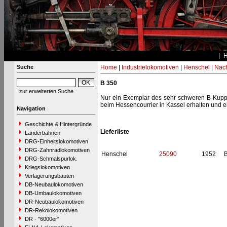
Suche
Home
|
Industrielokomotiven
|
Henschel
|
Nac
B 350
zur erweiterten Suche
Nur ein Exemplar des sehr schweren B-Kuppl
beim Hessencourrier in Kassel erhalten und ei
Navigation
Geschichte & Hintergründe
Lieferliste
Länderbahnen
DRG-Einheitslokomotiven
DRG-Zahnradlokomotiven
Henschel
25090
1952
B
DRG-Schmalspurlok.
Kriegslokomotiven
Verlagerungsbauten
DB-Neubaulokomotiven
DB-Umbaulokomotiven
DR-Neubaulokomotiven
DR-Rekolokomotiven
DR - "6000er"