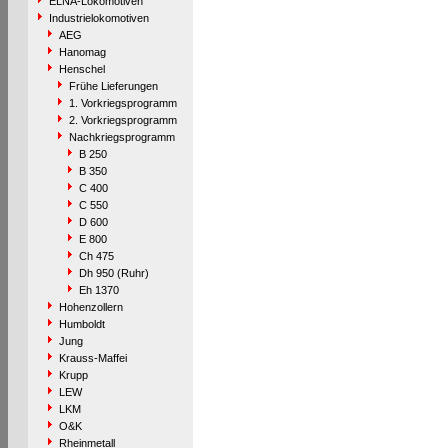
ELNA-Lokomotiven
Industrielokomotiven
AEG
Hanomag
Henschel
Frühe Lieferungen
1. Vorkriegsprogramm
2. Vorkriegsprogramm
Nachkriegsprogramm
B 250
B 350
C 400
C 550
D 600
E 800
Ch 475
Dh 950 (Ruhr)
Eh 1370
Hohenzollern
Humboldt
Jung
Krauss-Maffei
Krupp
LEW
LKM
O&K
Rheinmetall