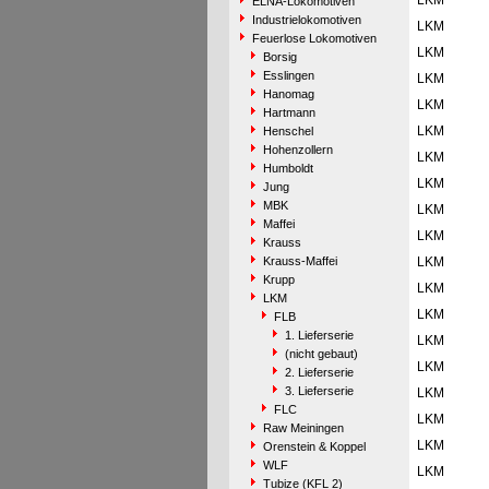
LKM
ELNA-Lokomotiven
Industrielokomotiven
LKM
Feuerlose Lokomotiven
LKM
Borsig
Esslingen
LKM
Hanomag
LKM
Hartmann
LKM
Henschel
Hohenzollern
LKM
Humboldt
LKM
Jung
MBK
LKM
Maffei
LKM
Krauss
Krauss-Maffei
LKM
Krupp
LKM
LKM
LKM
FLB
1. Lieferserie
LKM
(nicht gebaut)
LKM
2. Lieferserie
3. Lieferserie
LKM
FLC
LKM
Raw Meiningen
LKM
Orenstein & Koppel
WLF
LKM
Tubize (KFL 2)