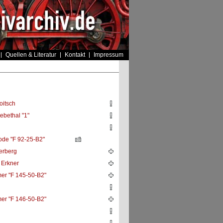
Quellen & Literatur
Kontakt
Impressum
oitsch
iebethal "1"
de "F 92-25-B2"
erberg
n Erkner
r "F 145-50-B2"
r "F 146-50-B2"