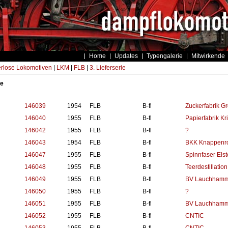
Home
Updates
Typengalerie
Mitwirkende
rlose Lokomotiven
|
LKM
|
FLB
|
3. Lieferserie
ie
146039
1954
FLB
B-fl
Zuckerfabrik Gr
146040
1955
FLB
B-fl
Papierfabrik Kr
146042
1955
FLB
B-fl
?
146043
1954
FLB
B-fl
BKK Knappenro
146047
1955
FLB
B-fl
Spinnfaser Elst
146048
1955
FLB
B-fl
Teerdestillatio
146049
1955
FLB
B-fl
BV Lauchhamme
146050
1955
FLB
B-fl
?
146051
1955
FLB
B-fl
BV Lauchhamme
146052
1955
FLB
B-fl
CNTIC