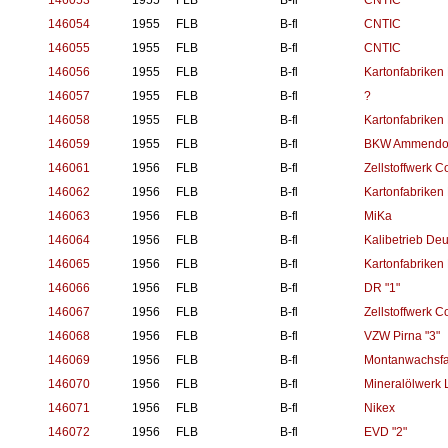
146053
1955
FLB
B-fl
CNTIC
146054
1955
FLB
B-fl
CNTIC
146055
1955
FLB
B-fl
CNTIC
146056
1955
FLB
B-fl
Kartonfabriken
146057
1955
FLB
B-fl
?
146058
1955
FLB
B-fl
Kartonfabriken
146059
1955
FLB
B-fl
BKW Ammendo
146061
1956
FLB
B-fl
Zellstoffwerk C
146062
1956
FLB
B-fl
Kartonfabriken
146063
1956
FLB
B-fl
MiKa
146064
1956
FLB
B-fl
Kalibetrieb De
146065
1956
FLB
B-fl
Kartonfabriken
146066
1956
FLB
B-fl
DR "1"
146067
1956
FLB
B-fl
Zellstoffwerk C
146068
1956
FLB
B-fl
VZW Pirna "3"
146069
1956
FLB
B-fl
Montanwachsfa
146070
1956
FLB
B-fl
Mineralölwerk L
146071
1956
FLB
B-fl
Nikex
146072
1956
FLB
B-fl
EVD "2"