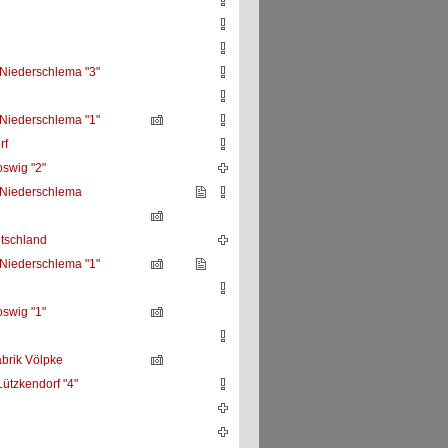
 Niederschlema "3"
 Niederschlema "1"
rf
oswig "2"
 Niederschlema
utschland
 Niederschlema "1"
oswig "1"
brik Völpke
ützkendorf "4"