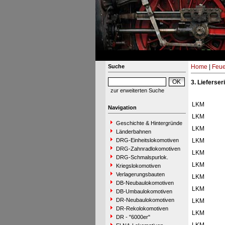
Suche
Home
|
Feue
3. Lieferser
zur erweiterten Suche
LKM
Navigation
LKM
Geschichte & Hintergründe
LKM
Länderbahnen
DRG-Einheitslokomotiven
LKM
DRG-Zahnradlokomotiven
LKM
DRG-Schmalspurlok.
LKM
Kriegslokomotiven
Verlagerungsbauten
LKM
DB-Neubaulokomotiven
LKM
DB-Umbaulokomotiven
DR-Neubaulokomotiven
LKM
DR-Rekolokomotiven
LKM
DR - "6000er"