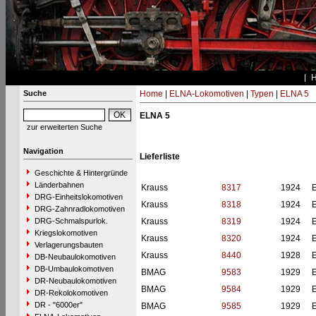
Suche
Home
|
ELNA-Lokomotiven
|
Typen
|
ELNA 5
ELNA 5
zur erweiterten Suche
Navigation
Lieferliste
Geschichte & Hintergründe
Länderbahnen
Krauss
8317
1924
DRG-Einheitslokomotiven
Krauss
8318
1924
DRG-Zahnradlokomotiven
DRG-Schmalspurlok.
Krauss
8319
1924
Kriegslokomotiven
Krauss
8320
1924
Verlagerungsbauten
Krauss
8440
1928
DB-Neubaulokomotiven
DB-Umbaulokomotiven
BMAG
9583
1929
DR-Neubaulokomotiven
BMAG
9584
1929
DR-Rekolokomotiven
DR - "6000er"
BMAG
9585
1929