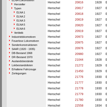
ELNA-Lokomotiven
Henschel
20816
1928
Hersteller
Henschel
20817
1927
Typen
ELNA 1
Henschel
20818
1927
ELNA 2
Henschel
20819
1927
ELNA 3
ELNA 5
Henschel
20820
1927
ELNA 6
Henschel
20919
1927
Verbleib
Henschel
20973
1927
Industrielokomotiven
Feuerlose Lokomotiven
Henschel
20975
1927
Sonderkonstruktionen
Henschel
20976
1927
SAAR (1920 - 1935)
DB-Bestand 1968
Henschel
20980
1927
DR-Bestand 1970
Henschel
21044
1928
Auslandsbestände
Lokbestandslisten
Henschel
21272
1929
Erhaltene Fahrzeuge
Henschel
21450
1929
Zerlegungen
Henschel
21776
1930
Henschel
21777
1930
Henschel
21778
1930
Henschel
21779
1930
Henschel
21780
1930
Henschel
22558
1934