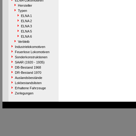
ELNA-Lokomotiven
Hersteller
Typen
ELNA 1
ELNA 2
ELNA 3
ELNA 5
ELNA 6
Verbleib
Industrielokomotiven
Feuerlose Lokomotiven
Sonderkonstruktionen
SAAR (1920 - 1935)
DB-Bestand 1968
DR-Bestand 1970
Auslandsbestände
Lokbestandslisten
Erhaltene Fahrzeuge
Zerlegungen