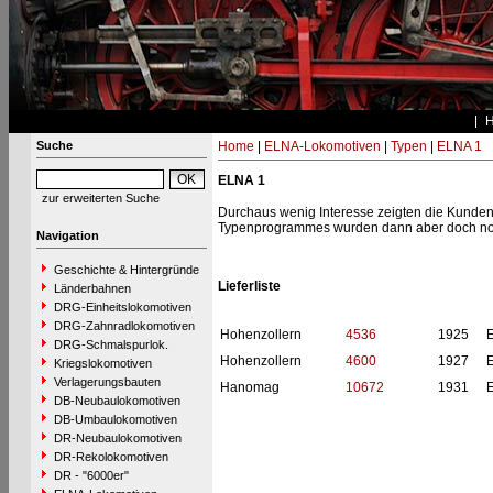
Suche
Home
|
ELNA-Lokomotiven
|
Typen
|
ELNA 1
ELNA 1
zur erweiterten Suche
Durchaus wenig Interesse zeigten die Kunde
Typenprogrammes wurden dann aber doch noc
Navigation
Geschichte & Hintergründe
Lieferliste
Länderbahnen
DRG-Einheitslokomotiven
DRG-Zahnradlokomotiven
Hohenzollern
4536
1925
DRG-Schmalspurlok.
Hohenzollern
4600
1927
Kriegslokomotiven
Verlagerungsbauten
Hanomag
10672
1931
DB-Neubaulokomotiven
DB-Umbaulokomotiven
DR-Neubaulokomotiven
DR-Rekolokomotiven
DR - "6000er"