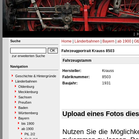
Suche
Home
|
Länderbahnen
|
Bayern
|
ab 1900
|
Gt
Fahrzeugportrait Krauss 8503
zur erweiterten Suche
Fahrzeugstamm
Navigation
Hersteller:
Krauss
Geschichte & Hintergründe
Fabriknummer:
8503
Länderbahnen
Baujahr:
1931
Oldenburg
Mecklenburg
Sachsen
Preußen
Baden
Upload eines Fotos die
Württemberg
Bayern
bis 1900
ab 1900
Nutzen Sie die Möglichke
PtL 2/2