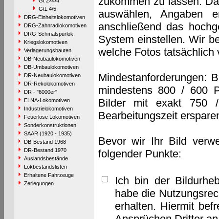
zukommen zu lassen. Das 
Gt 2×4/4
GtL 4/5
auswählen, Angaben e
DRG-Einheitslokomotiven
anschließend das hochge
DRG-Zahnradlokomotiven
DRG-Schmalspurlok.
System einstellen. Wir b
Kriegslokomotiven
welche Fotos tatsächlich
Verlagerungsbauten
DB-Neubaulokomotiven
DB-Umbaulokomotiven
Mindestanforderungen: B
DR-Neubaulokomotiven
DR-Rekolokomotiven
mindestens 800 / 600 P
DR - "6000er"
Bilder mit exakt 750 
ELNA-Lokomotiven
Industrielokomotiven
Bearbeitungszeit erspare
Feuerlose Lokomotiven
Sonderkonstruktionen
SAAR (1920 - 1935)
Bevor wir Ihr Bild verw
DB-Bestand 1968
DR-Bestand 1970
folgender Punkte:
Auslandsbestände
Lokbestandslisten
Erhaltene Fahrzeuge
Ich bin der Bildurhe
Zerlegungen
habe die Nutzungsrec
erhalten. Hiermit bef
Ansprüchen Dritter a