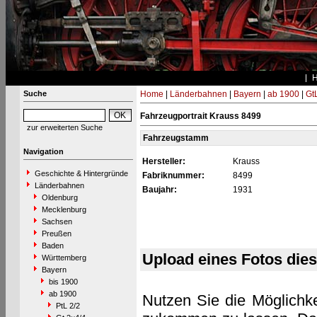
Suche
Home
|
Länderbahnen
|
Bayern
|
ab 1900
|
Gt
Fahrzeugportrait Krauss 8499
zur erweiterten Suche
Fahrzeugstamm
Navigation
Hersteller:
Krauss
Geschichte & Hintergründe
Fabriknummer:
8499
Länderbahnen
Baujahr:
1931
Oldenburg
Mecklenburg
Sachsen
Preußen
Baden
Upload eines Fotos die
Württemberg
Bayern
bis 1900
ab 1900
Nutzen Sie die Möglichke
PtL 2/2