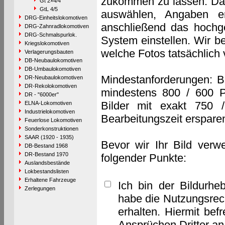
zukommen zu lassen. Das 
Gt 2×4/4
GtL 4/5
auswählen, Angaben e
DRG-Einheitslokomotiven
anschließend das hochge
DRG-Zahnradlokomotiven
DRG-Schmalspurlok.
System einstellen. Wir b
Kriegslokomotiven
welche Fotos tatsächlich
Verlagerungsbauten
DB-Neubaulokomotiven
DB-Umbaulokomotiven
Mindestanforderungen: B
DR-Neubaulokomotiven
DR-Rekolokomotiven
mindestens 800 / 600 P
DR - "6000er"
Bilder mit exakt 750 
ELNA-Lokomotiven
Industrielokomotiven
Bearbeitungszeit erspare
Feuerlose Lokomotiven
Sonderkonstruktionen
SAAR (1920 - 1935)
Bevor wir Ihr Bild verw
DB-Bestand 1968
DR-Bestand 1970
folgender Punkte:
Auslandsbestände
Lokbestandslisten
Erhaltene Fahrzeuge
Ich bin der Bildurhe
Zerlegungen
habe die Nutzungsrec
erhalten. Hiermit bef
Ansprüchen Dritter a