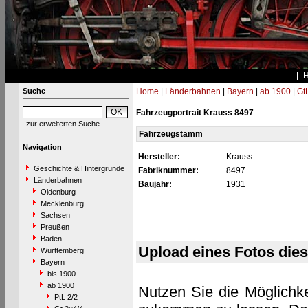
Suche
Home
|
Länderbahnen
|
Bayern
|
ab 1900
|
Gt
Fahrzeugportrait Krauss 8497
zur erweiterten Suche
Fahrzeugstamm
Navigation
Hersteller:
Krauss
Geschichte & Hintergründe
Fabriknummer:
8497
Länderbahnen
Baujahr:
1931
Oldenburg
Mecklenburg
Sachsen
Preußen
Baden
Upload eines Fotos die
Württemberg
Bayern
bis 1900
ab 1900
Nutzen Sie die Möglichke
PtL 2/2