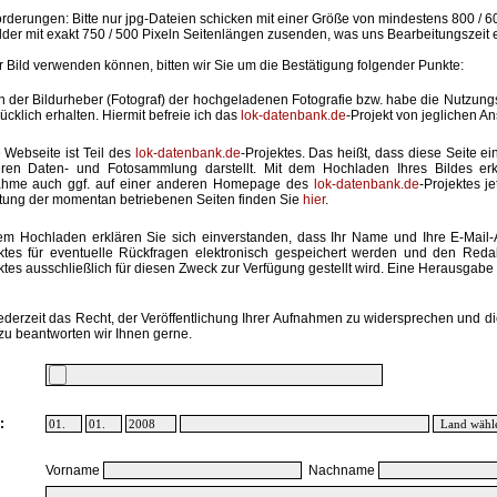
rderungen: Bitte nur jpg-Dateien schicken mit einer Größe von mindestens 800 / 6
lder mit exakt 750 / 500 Pixeln Seitenlängen zusenden, was uns Bearbeitungszeit 
hr Bild verwenden können, bitten wir Sie um die Bestätigung folgender Punkte:
in der Bildurheber (Fotograf) der hochgeladenen Fotografie bzw. habe die Nutzun
ücklich erhalten. Hiermit befreie ich das
lok-datenbank.de
-Projekt von jeglichen A
 Webseite ist Teil des
lok-datenbank.de
-Projektes. Das heißt, dass diese Seite ei
ren Daten- und Fotosammlung darstellt. Mit dem Hochladen Ihres Bildes erk
ahme auch ggf. auf einer anderen Homepage des
lok-datenbank.de
-Projektes j
stung der momentan betriebenen Seiten finden Sie
hier
.
em Hochladen erklären Sie sich einverstanden, dass Ihr Name und Ihre E-Mail
ktes für eventuelle Rückfragen elektronisch gespeichert werden und den Red
ktes ausschließlich für diesen Zweck zur Verfügung gestellt wird. Eine Herausgabe an
ederzeit das Recht, der Veröffentlichung Ihrer Aufnahmen zu widersprechen und di
zu beantworten wir Ihnen gerne.
:
Vorname
Nachname