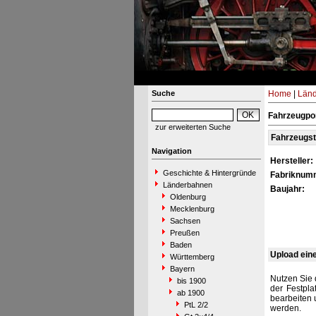
Suche
Home
|
Län
Fahrzeugpor
zur erweiterten Suche
Fahrzeugs
Navigation
Hersteller:
Geschichte & Hintergründe
Fabriknum
Länderbahnen
Baujahr:
Oldenburg
Mecklenburg
Sachsen
Preußen
Baden
Upload ein
Württemberg
Bayern
Nutzen Sie 
bis 1900
der Festpla
ab 1900
bearbeiten 
PtL 2/2
werden.