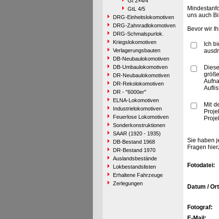
Gt 2×4/4
Mindestanfo
GtL 4/5
uns auch Bi
DRG-Einheitslokomotiven
DRG-Zahnradlokomotiven
Bevor wir I
DRG-Schmalspurlok.
Kriegslokomotiven
Ich b
Verlagerungsbauten
ausdr
DB-Neubaulokomotiven
DB-Umbaulokomotiven
Diese
größe
DR-Neubaulokomotiven
Aufn
DR-Rekolokomotiven
Aufli
DR - "6000er"
ELNA-Lokomotiven
Mit d
Industrielokomotiven
Proje
Feuerlose Lokomotiven
Proje
Sonderkonstruktionen
SAAR (1920 - 1935)
Sie haben j
DB-Bestand 1968
Fragen hier
DR-Bestand 1970
Auslandsbestände
Fotodatei:
Lokbestandslisten
Erhaltene Fahrzeuge
Zerlegungen
Datum / Ort
Fotograf:
E-Mail: