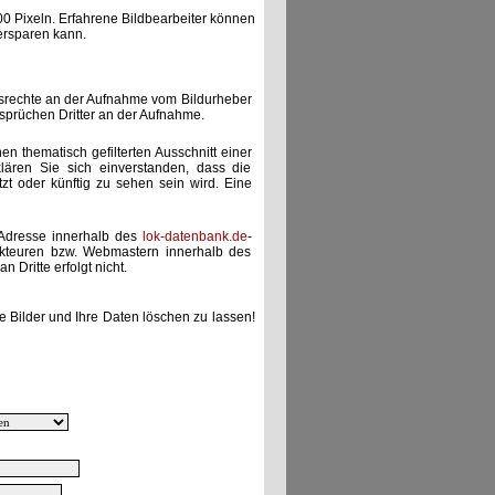
00 Pixeln. Erfahrene Bildbearbeiter können
ersparen kann.
gsrechte an der Aufnahme vom Bildurheber
nsprüchen Dritter an der Aufnahme.
nen thematisch gefilterten Ausschnitt einer
lären Sie sich einverstanden, dass die
etzt oder künftig zu sehen sein wird. Eine
-Adresse innerhalb des
lok-datenbank.de
-
akteuren bzw. Webmastern innerhalb des
 Dritte erfolgt nicht.
e Bilder und Ihre Daten löschen zu lassen!