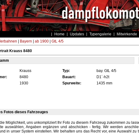
Home
Updates
Typengalerie
Mitwirkende
derbahnen
|
Bayern
|
ab 1900
|
GtL 4/5
trait Krauss 8480
tamm
Krauss
Typ:
bay. GtL 4/5
mer:
8480
Bauart:
D1´-h2t
1930
Spurweite:
1435 mm
es Fotos dieses Fahrzeuges
die Möglichkeit, uns unkompliziert Ihr Foto zu diesem Fahrzeug zukommen zu lassen
tte auswählen, Angaben ergänzen und abschicken - fertig. Wir werden anschli
und in unser System einstellen. Wir behalten uns das Recht vor, eine Auswahl zu t