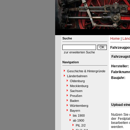
Suche
Home
|
Län
Fahrzeugpor
zur erweiterten Suche
Fahrzeugs
Navigation
Hersteller:
Geschichte & Hintergründe
Fabriknum
Länderbahnen
Baujahr:
Oldenburg
Mecklenburg
Sachsen
Preußen
Baden
Upload ein
Württemberg
Bayern
Nutzen Sie 
bis 1900
der Festpla
ab 1900
bearbeiten 
PtL 2/2
werden.