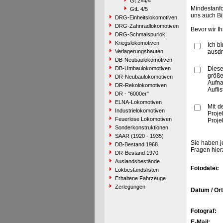
Gt 2×4/4
Mindestanfo
GtL 4/5
uns auch Bi
DRG-Einheitslokomotiven
DRG-Zahnradlokomotiven
Bevor wir I
DRG-Schmalspurlok.
Kriegslokomotiven
Ich b
Verlagerungsbauten
ausdr
DB-Neubaulokomotiven
DB-Umbaulokomotiven
Diese
größe
DR-Neubaulokomotiven
Aufn
DR-Rekolokomotiven
Aufli
DR - "6000er"
ELNA-Lokomotiven
Mit d
Industrielokomotiven
Proje
Feuerlose Lokomotiven
Proje
Sonderkonstruktionen
SAAR (1920 - 1935)
Sie haben j
DB-Bestand 1968
Fragen hier
DR-Bestand 1970
Auslandsbestände
Fotodatei:
Lokbestandslisten
Erhaltene Fahrzeuge
Zerlegungen
Datum / Ort
Fotograf:
E-Mail: