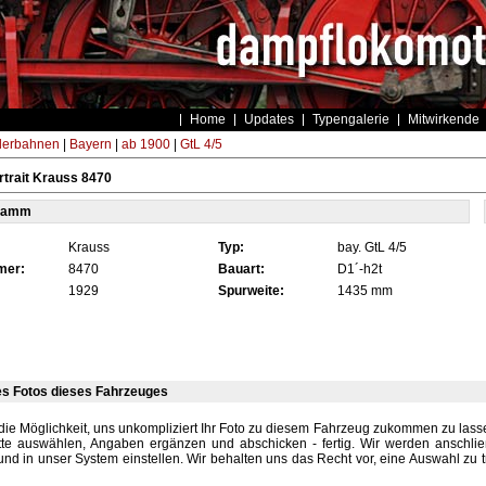
Home
Updates
Typengalerie
Mitwirkende
derbahnen
|
Bayern
|
ab 1900
|
GtL 4/5
trait Krauss 8470
tamm
Krauss
Typ:
bay. GtL 4/5
mer:
8470
Bauart:
D1´-h2t
1929
Spurweite:
1435 mm
es Fotos dieses Fahrzeuges
die Möglichkeit, uns unkompliziert Ihr Foto zu diesem Fahrzeug zukommen zu lassen
tte auswählen, Angaben ergänzen und abschicken - fertig. Wir werden anschli
und in unser System einstellen. Wir behalten uns das Recht vor, eine Auswahl zu t