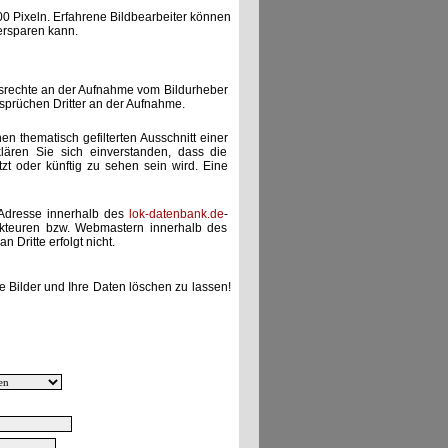
00 Pixeln. Erfahrene Bildbearbeiter können
ersparen kann.
gsrechte an der Aufnahme vom Bildurheber
nsprüchen Dritter an der Aufnahme.
nen thematisch gefilterten Ausschnitt einer
lären Sie sich einverstanden, dass die
etzt oder künftig zu sehen sein wird. Eine
-Adresse innerhalb des
lok-datenbank.de
-
akteuren bzw. Webmastern innerhalb des
 Dritte erfolgt nicht.
e Bilder und Ihre Daten löschen zu lassen!