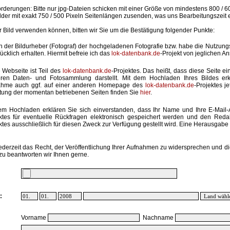
rderungen: Bitte nur jpg-Dateien schicken mit einer Größe von mindestens 800 / 6
lder mit exakt 750 / 500 Pixeln Seitenlängen zusenden, was uns Bearbeitungszeit 
hr Bild verwenden können, bitten wir Sie um die Bestätigung folgender Punkte:
in der Bildurheber (Fotograf) der hochgeladenen Fotografie bzw. habe die Nutzun
ücklich erhalten. Hiermit befreie ich das
lok-datenbank.de
-Projekt von jeglichen A
 Webseite ist Teil des
lok-datenbank.de
-Projektes. Das heißt, dass diese Seite ei
ren Daten- und Fotosammlung darstellt. Mit dem Hochladen Ihres Bildes erk
ahme auch ggf. auf einer anderen Homepage des
lok-datenbank.de
-Projektes j
stung der momentan betriebenen Seiten finden Sie
hier
.
em Hochladen erklären Sie sich einverstanden, dass Ihr Name und Ihre E-Mail
ktes für eventuelle Rückfragen elektronisch gespeichert werden und den Red
ktes ausschließlich für diesen Zweck zur Verfügung gestellt wird. Eine Herausgabe an
ederzeit das Recht, der Veröffentlichung Ihrer Aufnahmen zu widersprechen und di
zu beantworten wir Ihnen gerne.
:
Vorname
Nachname