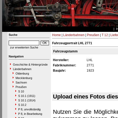
Suche
Home
|
Länderbahnen
|
Preußen
|
T 12
|
Liefe
Fahrzeugportrait LHL 2771
zur erweiterten Suche
Fahrzeugstamm
Navigation
Hersteller:
LHL
Geschichte & Hintergründe
Fabriknummer:
2771
Länderbahnen
Baujahr:
1923
Oldenburg
Mecklenburg
Sachsen
Preußen
S 10
Upload eines Fotos die
S 10.1 (1911)
S 10.1 (1914)
S 10.2
P 8, unvollständig
Nutzen Sie die Möglichke
P 8, in Bearbeitung