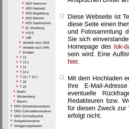
KED Hannover
KED Kattowitz
KED Magdeburg
Diese Webseite ist T
KED Münster
diese Seite einen them
KED Saarbrücken
EL Straßburg
und Fotosammlung dar
H.B.E.
Sie sich einverstand
LBE
Verbleib nach 1918
Homepage des
lok-
Verbleib nach 1945
sein wird. Eine Aufl
Erhalten
T 13
hier
.
T 13.1
T 14
T 14.1
Mit dem Hochladen er
T 16 / T 16.1
T 18
Ihre E-Mail-Adres
T 20
eventuelle Rückfra
Baden
Württemberg
Redakteuren bzw. We
Bayern
DRG-Einheitslokomotiven
für diesen Zweck zur 
DRG-Zahnradlokomotiven
erfolgt nicht.
DRG-Schmalspurlok.
Kriegslokomotiven
Verlagerungsbauten