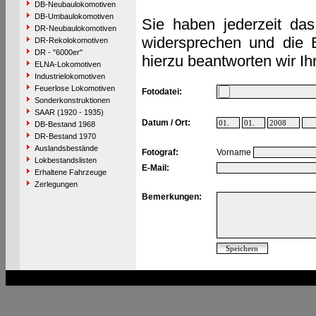
DB-Neubaulokomotiven
DB-Umbaulokomotiven
Sie haben jederzeit das
DR-Neubaulokomotiven
widersprechen und die 
DR-Rekolokomotiven
DR - "6000er"
hierzu beantworten wir Ih
ELNA-Lokomotiven
Industrielokomotiven
Feuerlose Lokomotiven
Fotodatei:
Sonderkonstruktionen
SAAR (1920 - 1935)
Datum / Ort:
DB-Bestand 1968
DR-Bestand 1970
Auslandsbestände
Fotograf:
Vorname
Lokbestandslisten
E-Mail:
Erhaltene Fahrzeuge
Zerlegungen
Bemerkungen: