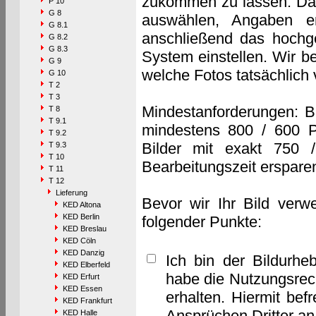
zukommen zu lassen. Das 
P 10
G 8
auswählen, Angaben e
G 8.1
anschließend das hochge
G 8.2
G 8.3
System einstellen. Wir b
G 9
welche Fotos tatsächlich
G 10
T 2
T 3
Mindestanforderungen: B
T 8
T 9.1
mindestens 800 / 600 P
T 9.2
Bilder mit exakt 750 
T 9.3
T 10
Bearbeitungszeit erspare
T 11
T 12
Lieferung
Bevor wir Ihr Bild verw
KED Altona
KED Berlin
folgender Punkte:
KED Breslau
KED Cöln
KED Danzig
Ich bin der Bildurhe
KED Elberfeld
habe die Nutzungsrec
KED Erfurt
KED Essen
erhalten. Hiermit bef
KED Frankfurt
Ansprüchen Dritter a
KED Halle