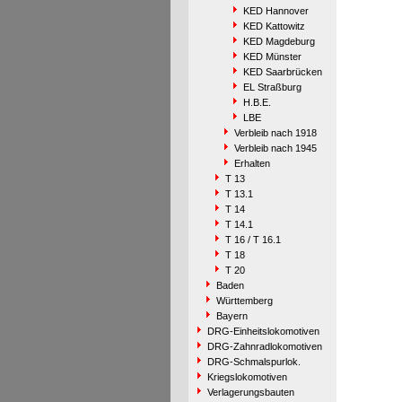
KED Hannover
KED Kattowitz
KED Magdeburg
KED Münster
KED Saarbrücken
EL Straßburg
H.B.E.
LBE
Verbleib nach 1918
Verbleib nach 1945
Erhalten
T 13
T 13.1
T 14
T 14.1
T 16 / T 16.1
T 18
T 20
Baden
Württemberg
Bayern
DRG-Einheitslokomotiven
DRG-Zahnradlokomotiven
DRG-Schmalspurlok.
Kriegslokomotiven
Verlagerungsbauten