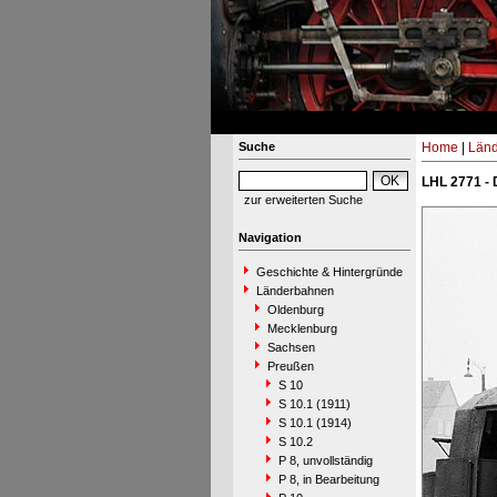
Suche
Home
|
Län
LHL 2771 - 
zur erweiterten Suche
Navigation
Geschichte & Hintergründe
Länderbahnen
Oldenburg
Mecklenburg
Sachsen
Preußen
S 10
S 10.1 (1911)
S 10.1 (1914)
S 10.2
P 8, unvollständig
P 8, in Bearbeitung