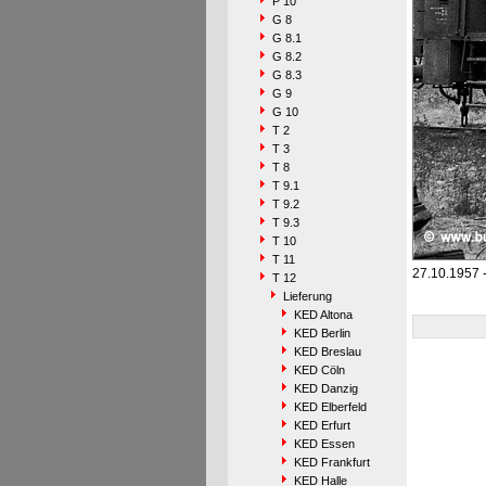
P 10
G 8
G 8.1
G 8.2
G 8.3
G 9
G 10
T 2
T 3
T 8
T 9.1
T 9.2
T 9.3
T 10
T 11
27.10.1957 
T 12
Lieferung
KED Altona
KED Berlin
KED Breslau
KED Cöln
KED Danzig
KED Elberfeld
KED Erfurt
KED Essen
KED Frankfurt
KED Halle