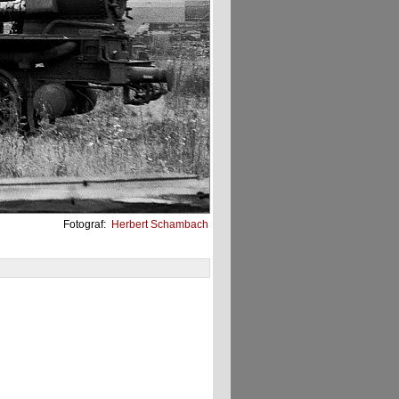
Fotograf:
Herbert Schambach