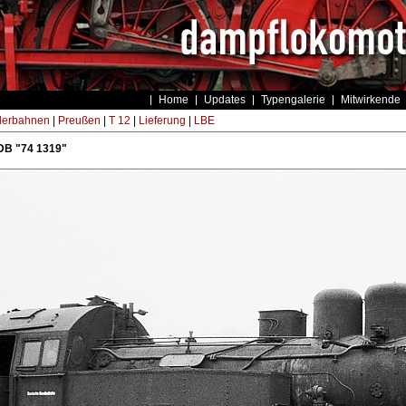
Home
Updates
Typengalerie
Mitwirkende
derbahnen
|
Preußen
|
T 12
|
Lieferung
|
LBE
DB "74 1319"