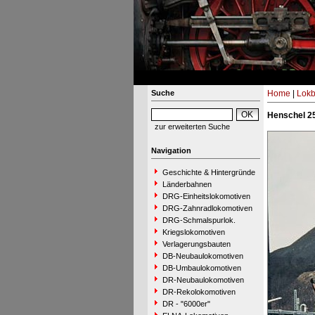
Suche
Home
|
Lokb
Henschel 25
zur erweiterten Suche
Navigation
Geschichte & Hintergründe
Länderbahnen
DRG-Einheitslokomotiven
DRG-Zahnradlokomotiven
DRG-Schmalspurlok.
Kriegslokomotiven
Verlagerungsbauten
DB-Neubaulokomotiven
DB-Umbaulokomotiven
DR-Neubaulokomotiven
DR-Rekolokomotiven
DR - "6000er"