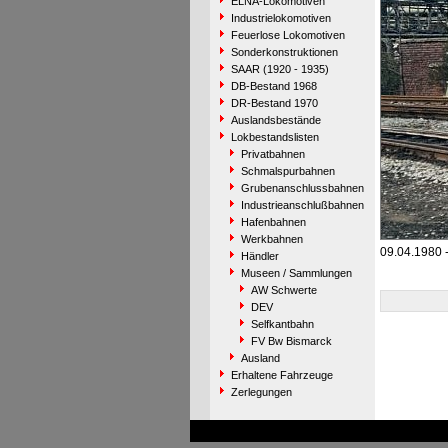
ELNA-Lokomotiven
Industrielokomotiven
Feuerlose Lokomotiven
Sonderkonstruktionen
SAAR (1920 - 1935)
DB-Bestand 1968
DR-Bestand 1970
Auslandsbestände
Lokbestandslisten
Privatbahnen
Schmalspurbahnen
Grubenanschlussbahnen
Industrieanschlußbahnen
Hafenbahnen
Werkbahnen
09.04.1980 
Händler
Museen / Sammlungen
AW Schwerte
DEV
Selfkantbahn
FV Bw Bismarck
Ausland
Erhaltene Fahrzeuge
Zerlegungen