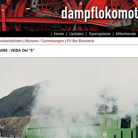
Home
Updates
Typengalerie
Mitwirkende
estandslisten
|
Museen / Sammlungen
|
FV Bw Bismarck
099 - VEBA Oel "5"