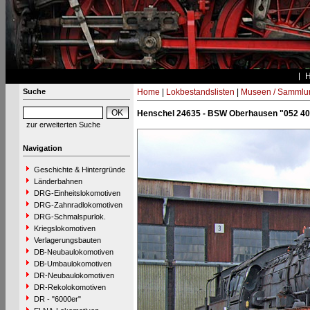
Suche
Home
|
Lokbestandslisten
|
Museen / Sammlu
Henschel 24635 - BSW Oberhausen "052 40
zur erweiterten Suche
Navigation
Geschichte & Hintergründe
Länderbahnen
DRG-Einheitslokomotiven
DRG-Zahnradlokomotiven
DRG-Schmalspurlok.
Kriegslokomotiven
Verlagerungsbauten
DB-Neubaulokomotiven
DB-Umbaulokomotiven
DR-Neubaulokomotiven
DR-Rekolokomotiven
DR - "6000er"