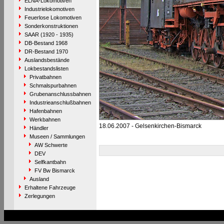
ELNA-Lokomotiven
Industrielokomotiven
Feuerlose Lokomotiven
Sonderkonstruktionen
SAAR (1920 - 1935)
DB-Bestand 1968
DR-Bestand 1970
Auslandsbestände
Lokbestandslisten
Privatbahnen
Schmalspurbahnen
Grubenanschlussbahnen
Industrieanschlußbahnen
Hafenbahnen
Werkbahnen
18.06.2007 - Gelsenkirchen-Bismarck
Händler
Museen / Sammlungen
AW Schwerte
DEV
Selfkantbahn
FV Bw Bismarck
Ausland
Erhaltene Fahrzeuge
Zerlegungen