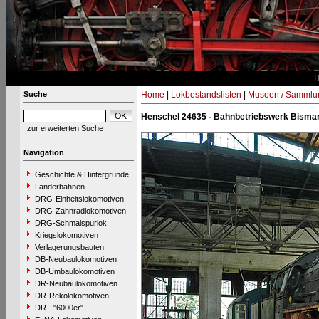
Suche
Home
|
Lokbestandslisten
|
Museen / Sammlu
Henschel 24635 - Bahnbetriebswerk Bisma
zur erweiterten Suche
Navigation
Geschichte & Hintergründe
Länderbahnen
DRG-Einheitslokomotiven
DRG-Zahnradlokomotiven
DRG-Schmalspurlok.
Kriegslokomotiven
Verlagerungsbauten
DB-Neubaulokomotiven
DB-Umbaulokomotiven
DR-Neubaulokomotiven
DR-Rekolokomotiven
DR - "6000er"