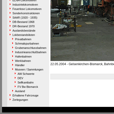
ELNA-Lokomotiven
Industrielokomotiven
Feuerlose Lokomotiven
Sonderkonstruktionen
SAAR (1920 - 1935)
DB-Bestand 1968
DR-Bestand 1970
Auslandsbestände
Lokbestandslisten
Privatbahnen
Schmalspurbahnen
Grubenanschlussbahnen
Industrieanschlußbahnen
Hafenbahnen
Werkbahnen
22.05.2004 - Gelsenkirchen-Bismarck, Bahnb
Händler
Museen / Sammlungen
AW Schwerte
DEV
Selfkantbahn
FV Bw Bismarck
Ausland
Erhaltene Fahrzeuge
Zerlegungen