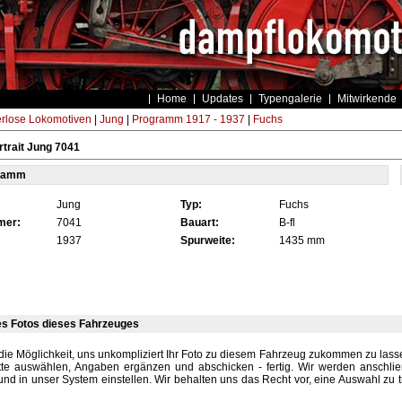
Home
Updates
Typengalerie
Mitwirkende
rlose Lokomotiven
|
Jung
|
Programm 1917 - 1937
|
Fuchs
trait Jung 7041
tamm
Jung
Typ:
Fuchs
mer:
7041
Bauart:
B-fl
1937
Spurweite:
1435 mm
es Fotos dieses Fahrzeuges
die Möglichkeit, uns unkompliziert Ihr Foto zu diesem Fahrzeug zukommen zu lassen
tte auswählen, Angaben ergänzen und abschicken - fertig. Wir werden anschli
und in unser System einstellen. Wir behalten uns das Recht vor, eine Auswahl zu t