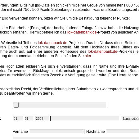
rderungen: Bitte nur jpg-Dateien schicken mit einer Größe von mindestens 800 / 6
lder mit exakt 750 / 500 Pixeln Seitenlängen zusenden, was uns Bearbeitungszeit 
hr Bild verwenden können, bitten wir Sie um die Bestätigung folgender Punkte:
in der Bildurheber (Fotograf) der hochgeladenen Fotografie bzw. habe die Nutzun
ücklich erhalten. Hiermit befreie ich das
lok-datenbank.de
-Projekt von jeglichen A
 Webseite ist Teil des
lok-datenbank.de
-Projektes. Das heißt, dass diese Seite ei
ren Daten- und Fotosammlung darstellt. Mit dem Hochladen Ihres Bildes erk
ahme auch ggf. auf einer anderen Homepage des
lok-datenbank.de
-Projektes j
stung der momentan betriebenen Seiten finden Sie
hier
.
em Hochladen erklären Sie sich einverstanden, dass Ihr Name und Ihre E-Mail
ktes für eventuelle Rückfragen elektronisch gespeichert werden und den Red
ktes ausschließlich für diesen Zweck zur Verfügung gestellt wird. Eine Herausgabe an
ederzeit das Recht, der Veröffentlichung Ihrer Aufnahmen zu widersprechen und di
zu beantworten wir Ihnen gerne.
:
Vorname
Nachname