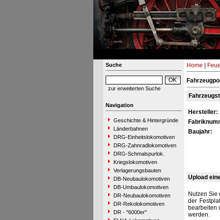
Suche
Home
|
Feue
Fahrzeugpor
zur erweiterten Suche
Fahrzeugs
Navigation
Hersteller:
Geschichte & Hintergründe
Fabriknum
Länderbahnen
Baujahr:
DRG-Einheitslokomotiven
DRG-Zahnradlokomotiven
DRG-Schmalspurlok.
Kriegslokomotiven
Verlagerungsbauten
Upload ein
DB-Neubaulokomotiven
DB-Umbaulokomotiven
Nutzen Sie 
DR-Neubaulokomotiven
der Festpla
DR-Rekolokomotiven
bearbeiten 
DR - "6000er"
werden.