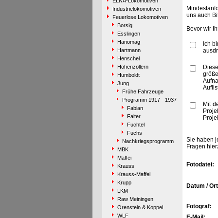
ELNA-Lokomotiven
Mindestanfo
Industrielokomotiven
uns auch Bi
Feuerlose Lokomotiven
Borsig
Bevor wir I
Esslingen
Hanomag
Ich b
Hartmann
ausdr
Henschel
Hohenzollern
Diese
größe
Humboldt
Aufn
Jung
Aufli
Frühe Fahrzeuge
Programm 1917 - 1937
Mit d
Fabian
Proje
Falter
Proje
Fuchtel
Fuchs
Sie haben j
Nachkriegsprogramm
Fragen hier
MBK
Maffei
Fotodatei:
Krauss
Krauss-Maffei
Krupp
Datum / Ort
LKM
Raw Meiningen
Fotograf:
Orenstein & Koppel
WLF
E-Mail: