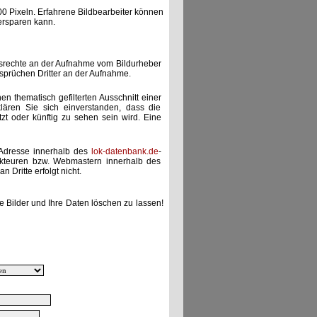
00 Pixeln. Erfahrene Bildbearbeiter können
ersparen kann.
gsrechte an der Aufnahme vom Bildurheber
nsprüchen Dritter an der Aufnahme.
nen thematisch gefilterten Ausschnitt einer
lären Sie sich einverstanden, dass die
etzt oder künftig zu sehen sein wird. Eine
-Adresse innerhalb des
lok-datenbank.de
-
akteuren bzw. Webmastern innerhalb des
 Dritte erfolgt nicht.
e Bilder und Ihre Daten löschen zu lassen!