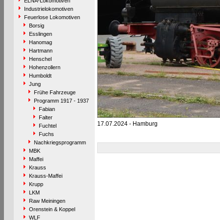
ELNA-Lokomotiven
Industrielokomotiven
Feuerlose Lokomotiven
Borsig
Esslingen
Hanomag
Hartmann
Henschel
Hohenzollern
Humboldt
Jung
Frühe Fahrzeuge
Programm 1917 - 1937
Fabian
Falter
17.07.2024 - Hamburg
Fuchtel
Fuchs
Nachkriegsprogramm
MBK
Maffei
Krauss
Krauss-Maffei
Krupp
LKM
Raw Meiningen
Orenstein & Koppel
WLF