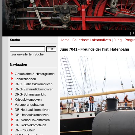
Suche
Home
|
Feuerlose Lokomotiven
|
Jung
|
Progr
Jung 7041 - Freunde der hist. Hafenbahn
zur erweiterten Suche
Navigation
Geschichte & Hintergründe
Länderbahnen
DRG-Einheitslokomotiven
DRG-Zahnradlokomotiven
DRG-Schmalspurlok.
Kriegslokomotiven
Verlagerungsbauten
DB-Neubaulokomotiven
DB-Umbaulokomotiven
DR-Neubaulokomotiven
DR-Rekolokomotiven
DR - "6000er"