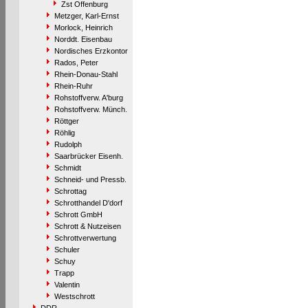
Zst Offenburg
Metzger, Karl-Ernst
Morlock, Heinrich
Norddt. Eisenbau
Nordisches Erzkontor
Rados, Peter
Rhein-Donau-Stahl
Rhein-Ruhr
Rohstoffverw. A'burg
Rohstoffverw. Münch.
Röttger
Röhlig
Rudolph
Saarbrücker Eisenh.
Schmidt
Schneid- und Pressb.
Schrottag
Schrotthandel D'dorf
Schrott GmbH
Schrott & Nutzeisen
Schrottverwertung
Schuler
Schuy
Trapp
Valentin
Westschrott