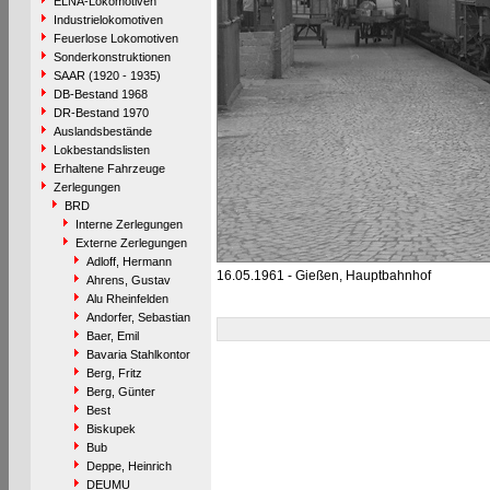
ELNA-Lokomotiven
Industrielokomotiven
Feuerlose Lokomotiven
Sonderkonstruktionen
SAAR (1920 - 1935)
DB-Bestand 1968
DR-Bestand 1970
Auslandsbestände
Lokbestandslisten
Erhaltene Fahrzeuge
Zerlegungen
BRD
Interne Zerlegungen
Externe Zerlegungen
Adloff, Hermann
16.05.1961 - Gießen, Hauptbahnhof
Ahrens, Gustav
Alu Rheinfelden
Andorfer, Sebastian
Baer, Emil
Bavaria Stahlkontor
Berg, Fritz
Berg, Günter
Best
Biskupek
Bub
Deppe, Heinrich
DEUMU