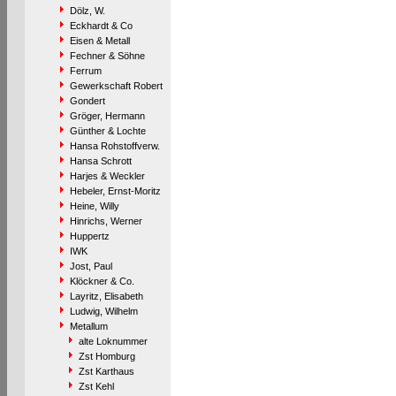
Dölz, W.
Eckhardt & Co
Eisen & Metall
Fechner & Söhne
Ferrum
Gewerkschaft Robert
Gondert
Gröger, Hermann
Günther & Lochte
Hansa Rohstoffverw.
Hansa Schrott
Harjes & Weckler
Hebeler, Ernst-Moritz
Heine, Willy
Hinrichs, Werner
Huppertz
IWK
Jost, Paul
Klöckner & Co.
Layritz, Elisabeth
Ludwig, Wilhelm
Metallum
alte Loknummer
Zst Homburg
Zst Karthaus
Zst Kehl