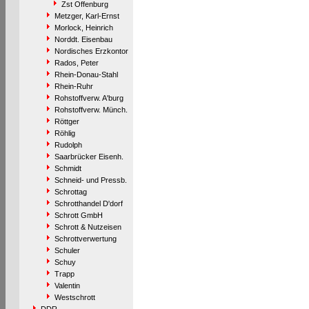
Zst Offenburg
Metzger, Karl-Ernst
Morlock, Heinrich
Norddt. Eisenbau
Nordisches Erzkontor
Rados, Peter
Rhein-Donau-Stahl
Rhein-Ruhr
Rohstoffverw. A'burg
Rohstoffverw. Münch.
Röttger
Röhlig
Rudolph
Saarbrücker Eisenh.
Schmidt
Schneid- und Pressb.
Schrottag
Schrotthandel D'dorf
Schrott GmbH
Schrott & Nutzeisen
Schrottverwertung
Schuler
Schuy
Trapp
Valentin
Westschrott