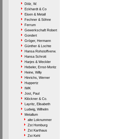
Dölz, W.
Eckhardt & Co
Eisen & Metall
Fechner & Söhne
Ferrum
Gewerkschaft Robert
Gondert
Gröger, Hermann
Günther & Lochte
Hansa Rohstoffverw.
Hansa Schrott
Harjes & Weckler
Hebeler, Ernst-Moritz
Heine, Willy
Hinrichs, Werner
Huppertz
IWK
Jost, Paul
Klöckner & Co.
Layritz, Elisabeth
Ludwig, Wilhelm
Metallum
alte Loknummer
Zst Homburg
Zst Karthaus
Zst Kehl