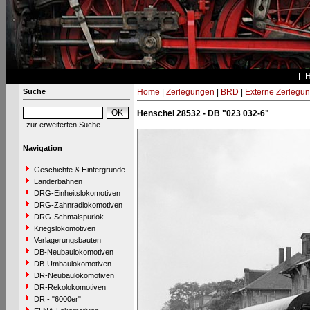
Suche
Home
|
Zerlegungen
|
BRD
|
Externe Zerlegu
Henschel 28532 - DB "023 032-6"
zur erweiterten Suche
Navigation
Geschichte & Hintergründe
Länderbahnen
DRG-Einheitslokomotiven
DRG-Zahnradlokomotiven
DRG-Schmalspurlok.
Kriegslokomotiven
Verlagerungsbauten
DB-Neubaulokomotiven
DB-Umbaulokomotiven
DR-Neubaulokomotiven
DR-Rekolokomotiven
DR - "6000er"