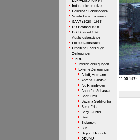
ELNA-Lokomotiven
Industrielokomotiven
Feuerlose Lokomotiven
Sonderkonstruktionen
SAAR (1920 - 1935)
DB-Bestand 1968
DR-Bestand 1970
Auslandsbestände
Lokbestandslisten
Erhaltene Fahrzeuge
Zerlegungen
BRD
Interne Zerlegungen
Externe Zerlegungen
Adloff, Hermann
11.05.1974 -
Ahrens, Gustav
Alu Rheinfelden
Andorfer, Sebastian
Baer, Emil
Bavaria Stahlkontor
Berg, Fritz
Berg, Günter
Best
Biskupek
Bub
Deppe, Heinrich
DEUMU