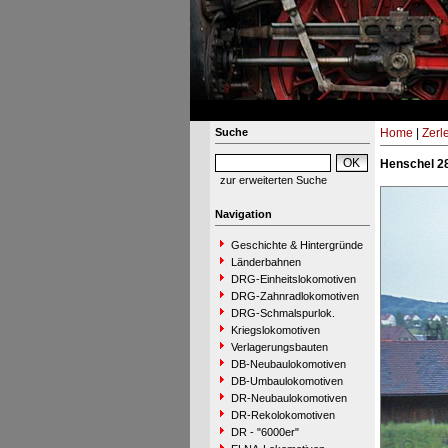
Suche
Home
|
Zerl
Henschel 28
zur erweiterten Suche
Navigation
Geschichte & Hintergründe
Länderbahnen
DRG-Einheitslokomotiven
DRG-Zahnradlokomotiven
DRG-Schmalspurlok.
Kriegslokomotiven
Verlagerungsbauten
DB-Neubaulokomotiven
DB-Umbaulokomotiven
DR-Neubaulokomotiven
DR-Rekolokomotiven
DR - "6000er"