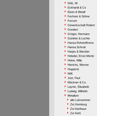
Dölz, W.
Eckhardt & Co
Eisen & Metall
Fechner & Söhne
Ferrum
Gewerkschaft Robert
Gondert
Gröger, Hermann
Günther & Lochte
Hansa Rohstoffverw.
Hansa Schrott
Harjes & Weckler
Hebeler, Ernst-Moritz
Heine, Willy
Hinrichs, Werner
Huppertz
IWK
Jost, Paul
Klöckner & Co.
Layritz, Elisabeth
Ludwig, Wilhelm
Metallum
alte Loknummer
Zst Homburg
Zst Karthaus
Zst Kehl