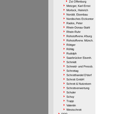
Zst Offenburg
Metzger, Karl-Ernst
Morlock, Heinrich
Norddt. Eisenbau
Nordisches Erzkontor
Rados, Peter
Rhein-Donau-Stahl
Rhein-Ruhr
Rohstoffverw. A'burg
Rohstoffverw. Münch.
Röttger
Röhlig
Rudolph
Saarbrücker Eisenh.
Schmidt
Schneid- und Pressb.
Schrottag
Schrotthandel D'dorf
Schrott GmbH
Schrott & Nutzeisen
Schrottverwertung
Schuler
Schuy
Trapp
Valentin
Westschrott