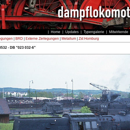
Home
Updates
Typengalerie
Mitwirkende
egungen
|
BRD
|
Externe Zerlegungen
|
Metallum
|
Zst Homburg
532 - DB "023 032-6"