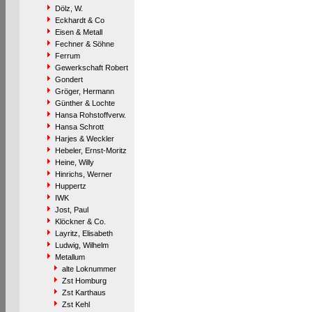
Dölz, W.
Eckhardt & Co
Eisen & Metall
Fechner & Söhne
Ferrum
Gewerkschaft Robert
Gondert
Gröger, Hermann
Günther & Lochte
Hansa Rohstoffverw.
Hansa Schrott
Harjes & Weckler
Hebeler, Ernst-Moritz
Heine, Willy
Hinrichs, Werner
Huppertz
IWK
Jost, Paul
Klöckner & Co.
Layritz, Elisabeth
Ludwig, Wilhelm
Metallum
alte Loknummer
Zst Homburg
Zst Karthaus
Zst Kehl