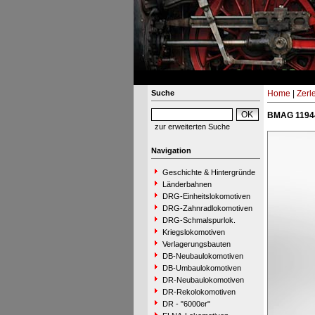
Suche
Home
|
Zerl
BMAG 11944
zur erweiterten Suche
Navigation
Geschichte & Hintergründe
Länderbahnen
DRG-Einheitslokomotiven
DRG-Zahnradlokomotiven
DRG-Schmalspurlok.
Kriegslokomotiven
Verlagerungsbauten
DB-Neubaulokomotiven
DB-Umbaulokomotiven
DR-Neubaulokomotiven
DR-Rekolokomotiven
DR - "6000er"