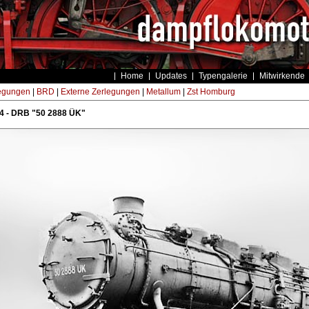
Home
Updates
Typengalerie
Mitwirkende
egungen
|
BRD
|
Externe Zerlegungen
|
Metallum
|
Zst Homburg
 - DRB "50 2888 ÜK"