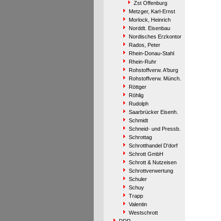
Zst Offenburg
Metzger, Karl-Ernst
Morlock, Heinrich
Norddt. Eisenbau
Nordisches Erzkontor
Rados, Peter
Rhein-Donau-Stahl
Rhein-Ruhr
Rohstoffverw. A'burg
Rohstoffverw. Münch.
Röttger
Röhlig
Rudolph
Saarbrücker Eisenh.
Schmidt
Schneid- und Pressb.
Schrottag
Schrotthandel D'dorf
Schrott GmbH
Schrott & Nutzeisen
Schrottverwertung
Schuler
Schuy
Trapp
Valentin
Westschrott