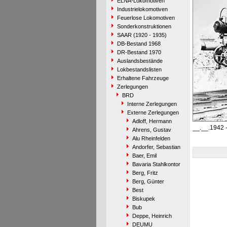
ELNA-Lokomotiven
Industrielokomotiven
Feuerlose Lokomotiven
Sonderkonstruktionen
SAAR (1920 - 1935)
DB-Bestand 1968
DR-Bestand 1970
Auslandsbestände
Lokbestandslisten
Erhaltene Fahrzeuge
Zerlegungen
BRD
Interne Zerlegungen
Externe Zerlegungen
Adloff, Hermann
__.__.1942 
Ahrens, Gustav
Alu Rheinfelden
Andorfer, Sebastian
Baer, Emil
Bavaria Stahlkontor
Berg, Fritz
Berg, Günter
Best
Biskupek
Bub
Deppe, Heinrich
DEUMU