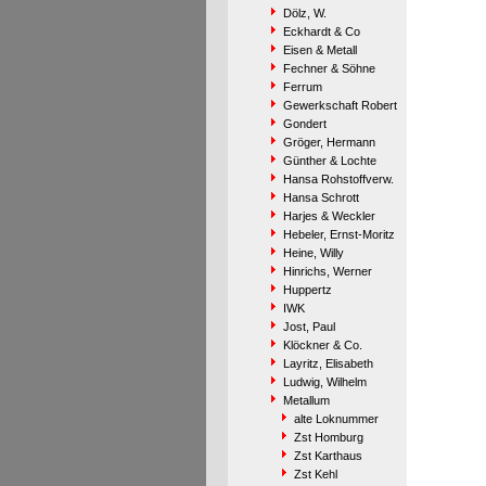
Dölz, W.
Eckhardt & Co
Eisen & Metall
Fechner & Söhne
Ferrum
Gewerkschaft Robert
Gondert
Gröger, Hermann
Günther & Lochte
Hansa Rohstoffverw.
Hansa Schrott
Harjes & Weckler
Hebeler, Ernst-Moritz
Heine, Willy
Hinrichs, Werner
Huppertz
IWK
Jost, Paul
Klöckner & Co.
Layritz, Elisabeth
Ludwig, Wilhelm
Metallum
alte Loknummer
Zst Homburg
Zst Karthaus
Zst Kehl