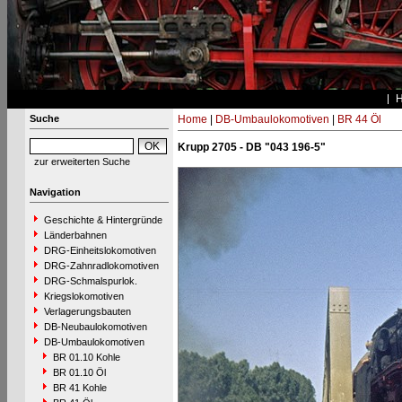
Suche
Home
|
DB-Umbaulokomotiven
|
BR 44 Öl
Krupp 2705 - DB "043 196-5"
zur erweiterten Suche
Navigation
Geschichte & Hintergründe
Länderbahnen
DRG-Einheitslokomotiven
DRG-Zahnradlokomotiven
DRG-Schmalspurlok.
Kriegslokomotiven
Verlagerungsbauten
DB-Neubaulokomotiven
DB-Umbaulokomotiven
BR 01.10 Kohle
BR 01.10 Öl
BR 41 Kohle