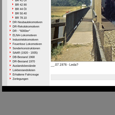
BR 41 Öl
BR 42.90
BR 44 Öl
BR 50.40
BR 78.10
DR-Neubaulokomotiven
DR-Rekolokomotiven
DR - "6000er"
ELNA-Lokomotiven
Industrielokomotiven
Feuerlose Lokomotiven
Sonderkonstruktionen
SAAR (1920 - 1935)
DB-Bestand 1968
DR-Bestand 1970
__.07.1976 - Leda?
Auslandsbestände
Lokbestandslisten
Erhaltene Fahrzeuge
Zerlegungen