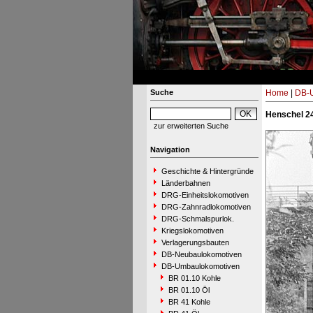
Suche
Home
|
DB-
Henschel 24
zur erweiterten Suche
Navigation
Geschichte & Hintergründe
Länderbahnen
DRG-Einheitslokomotiven
DRG-Zahnradlokomotiven
DRG-Schmalspurlok.
Kriegslokomotiven
Verlagerungsbauten
DB-Neubaulokomotiven
DB-Umbaulokomotiven
BR 01.10 Kohle
BR 01.10 Öl
BR 41 Kohle