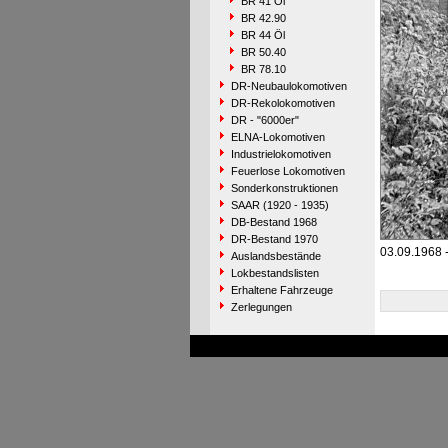
BR 41 Öl
BR 42.90
BR 44 Öl
BR 50.40
BR 78.10
DR-Neubaulokomotiven
DR-Rekolokomotiven
DR - "6000er"
ELNA-Lokomotiven
Industrielokomotiven
Feuerlose Lokomotiven
Sonderkonstruktionen
SAAR (1920 - 1935)
DB-Bestand 1968
DR-Bestand 1970
03.09.1968 -
Auslandsbestände
Lokbestandslisten
Erhaltene Fahrzeuge
Zerlegungen