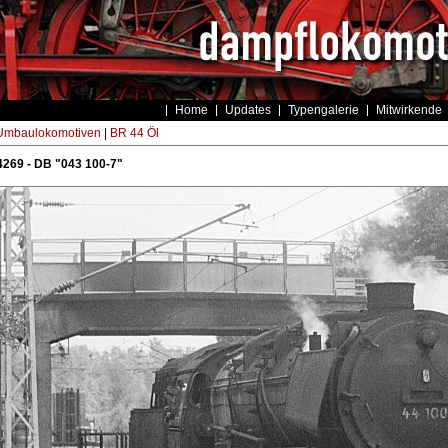
Home
Updates
Typengalerie
Mitwirkende
Umbaulokomotiven
|
BR 44 Öl
269 - DB "043 100-7"