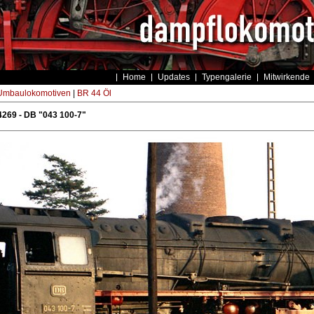
Home
Updates
Typengalerie
Mitwirkende
Umbaulokomotiven
|
BR 44 Öl
269 - DB "043 100-7"