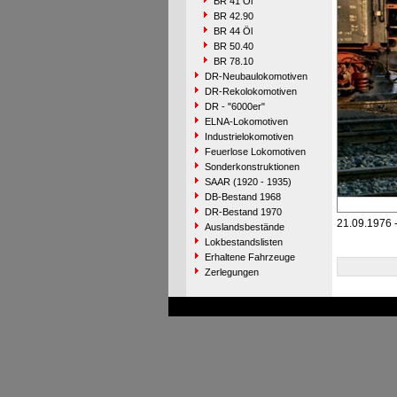
BR 41 Öl
BR 42.90
BR 44 Öl
BR 50.40
BR 78.10
DR-Neubaulokomotiven
DR-Rekolokomotiven
DR - "6000er"
ELNA-Lokomotiven
Industrielokomotiven
Feuerlose Lokomotiven
Sonderkonstruktionen
SAAR (1920 - 1935)
DB-Bestand 1968
DR-Bestand 1970
21.09.1976 
Auslandsbestände
Lokbestandslisten
Erhaltene Fahrzeuge
Zerlegungen