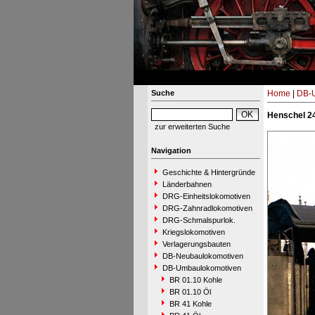
Suche
Home
|
DB-
Henschel 24
zur erweiterten Suche
Navigation
Geschichte & Hintergründe
Länderbahnen
DRG-Einheitslokomotiven
DRG-Zahnradlokomotiven
DRG-Schmalspurlok.
Kriegslokomotiven
Verlagerungsbauten
DB-Neubaulokomotiven
DB-Umbaulokomotiven
BR 01.10 Kohle
BR 01.10 Öl
BR 41 Kohle