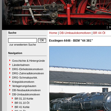
Suche
Home
|
DB-Umbaulokomotiven
|
BR 44 Öl
Esslingen 4446 - BEM "44 381"
zur erweiterten Suche
Navigation
Geschichte & Hintergründe
Länderbahnen
DRG-Einheitslokomotiven
DRG-Zahnradlokomotiven
DRG-Schmalspurlok.
Kriegslokomotiven
Verlagerungsbauten
DB-Neubaulokomotiven
DB-Umbaulokomotiven
BR 01.10 Kohle
BR 01.10 Öl
BR 41 Kohle