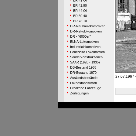
BR 41 Öl
BR 42.90
BR 44 Öl
BR 50.40
BR 78.10
DR-Neubaulokomotiven
DR-Rekolokomotiven
DR - "6000er"
ELNA-Lokomotiven
Industrielokomotiven
Feuerlose Lokomotiven
Sonderkonstruktionen
SAAR (1920 - 1935)
DB-Bestand 1968
DR-Bestand 1970
27.07.1967 
Auslandsbestände
Lokbestandslisten
Erhaltene Fahrzeuge
Zerlegungen