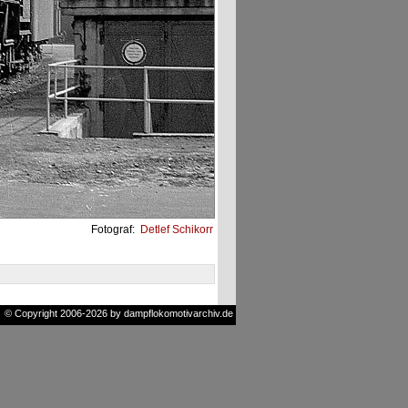
Fotograf:
Detlef Schikorr
© Copyright 2006-2026 by dampflokomotivarchiv.de