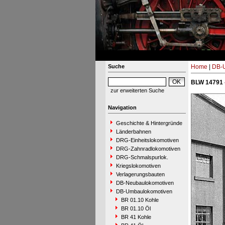
Suche
Home
|
DB-
BLW 14791 
zur erweiterten Suche
Navigation
Geschichte & Hintergründe
Länderbahnen
DRG-Einheitslokomotiven
DRG-Zahnradlokomotiven
DRG-Schmalspurlok.
Kriegslokomotiven
Verlagerungsbauten
DB-Neubaulokomotiven
DB-Umbaulokomotiven
BR 01.10 Kohle
BR 01.10 Öl
BR 41 Kohle