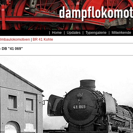
Home
Updates
Typengalerie
Mitwirkende
Umbaulokomotiven
|
BR 41 Kohle
- DB "41 069"