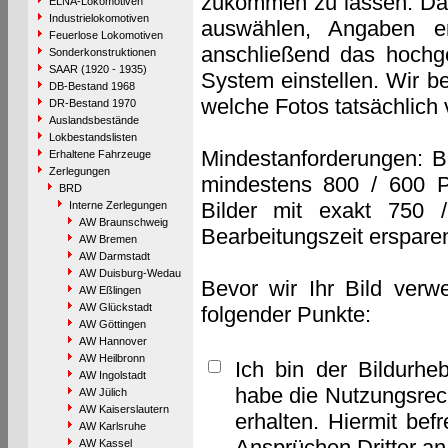
zukommen zu lassen. Das 
ELNA-Lokomotiven
Industrielokomotiven
auswählen, Angaben e
Feuerlose Lokomotiven
anschließend das hochge
Sonderkonstruktionen
SAAR (1920 - 1935)
System einstellen. Wir b
DB-Bestand 1968
welche Fotos tatsächlich
DR-Bestand 1970
Auslandsbestände
Lokbestandslisten
Mindestanforderungen: B
Erhaltene Fahrzeuge
Zerlegungen
mindestens 800 / 600 P
BRD
Bilder mit exakt 750 
Interne Zerlegungen
AW Braunschweig
Bearbeitungszeit erspare
AW Bremen
AW Darmstadt
AW Duisburg-Wedau
Bevor wir Ihr Bild verw
AW Eßlingen
AW Glückstadt
folgender Punkte:
AW Göttingen
AW Hannover
AW Heilbronn
Ich bin der Bildurhe
AW Ingolstadt
habe die Nutzungsrec
AW Jülich
AW Kaiserslautern
erhalten. Hiermit bef
AW Karlsruhe
Ansprüchen Dritter a
AW Kassel