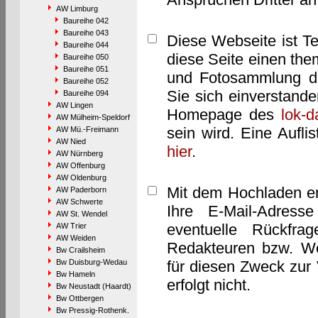
AW Limburg
Baureihe 042
Baureihe 043
Diese Webseite ist T
Baureihe 044
diese Seite einen them
Baureihe 050
Baureihe 051
und Fotosammlung dar
Baureihe 052
Sie sich einverstand
Baureihe 094
AW Lingen
Homepage des
lok-
AW Mülheim-Speldorf
sein wird. Eine Aufl
AW Mü.-Freimann
AW Nied
hier
.
AW Nürnberg
AW Offenburg
AW Oldenburg
Mit dem Hochladen er
AW Paderborn
AW Schwerte
Ihre E-Mail-Adres
AW St. Wendel
eventuelle Rückfra
AW Trier
AW Weiden
Redakteuren bzw. We
Bw Crailsheim
Bw Duisburg-Wedau
für diesen Zweck zur 
Bw Hameln
erfolgt nicht.
Bw Neustadt (Haardt)
Bw Ottbergen
Bw Pressig-Rothenk.